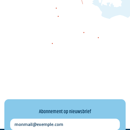
La Trinité-
sur-Mer
Saint-Philibert
Saint-Pierre-Quiberon
Quiberon
Houat
Hœdic
Belle-île-en-mer
Abonnement op nieuwsbrief
monmail@exemple.com