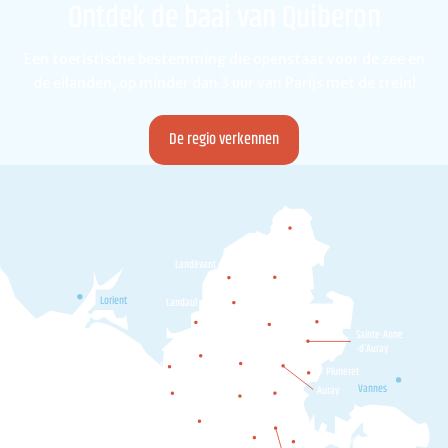
Ontdek de baai van Quiberon
Een toeristische bestemming die openstaat voor de zee en
de eilanden, op minder dan 3 uur van Parijs met de trein!
De regio verkennen
Camors
Landévant
Pluvigner
Lorient
Landaul
Plumergat
Brec'h
Locoal-
Sainte-Anne
Mendon
-d’Auray
Belz
Etel
Pluneret
Ploemel
Erdeven
Vannes
Auray
Crac'h
Carnac
Plouharnel
Locmariaquer