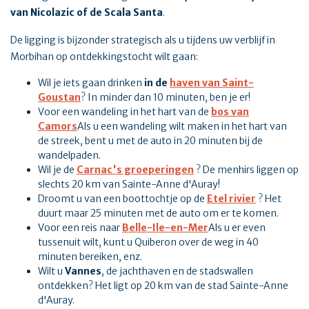
van Nicolazic of de Scala Santa
.
De ligging is bijzonder strategisch als u tijdens uw verblijf in
Morbihan op ontdekkingstocht wilt gaan:
Wil je iets gaan drinken
in de
haven van Saint-
Goustan
? In minder dan 10 minuten, ben je er!
Voor een wandeling in het hart van de
bos van
Camors
Als u een wandeling wilt maken in het hart van
de streek, bent u met de auto in 20 minuten bij de
wandelpaden.
Wil je de
Carnac's groeperingen
? De menhirs liggen op
slechts 20 km van Sainte-Anne d'Auray!
Droomt u van een boottochtje op de
Etel rivier
? Het
duurt maar 25 minuten met de auto om er te komen.
Voor een reis naar
Belle-Ile-en-Mer
Als u er even
tussenuit wilt, kunt u Quiberon over de weg in 40
minuten bereiken, enz.
Wilt u
Vannes
, de jachthaven en de stadswallen
ontdekken? Het ligt op 20 km van de stad Sainte-Anne
d'Auray.