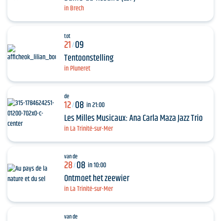
in Brech
tot
21
09
/
Tentoonstelling
in Pluneret
de
12
08
in 21:00
/
Les Milles Musicaux: Ana Carla Maza Jazz Trio
in La Trinité-sur-Mer
van de
28
08
in 10:00
/
Ontmoet het zeewier
in La Trinité-sur-Mer
van de