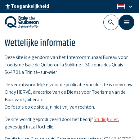
Skip
keyboard_arrow_down
accessibility_new
Toegankelijkheid
nl
to
main
content
Wettelijke informatie
Deze site is eigendom van het Intercommunaal Bureau voor
Toerisme Baie de Quiberon la Sublime - 30 cours des Quais -
56470 La Trinité-sur-Mer
De verantwoordelijke voor de publicatie van de site is mevrouw
Cindy HERVÉ, directrice van de Dienst voor Toerisme van de
Baai van Quiberon.
De foto's op de site zijn niet vrij van rechten.
De site wordt geproduceerd door het bedrijf
StudioJuillet
,
gevestigd in La Rochelle: