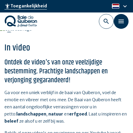
Skip
keyboard_arrow_down
accessibility_new
Toegankelijkheid
nl
to
main
content
In video
Ontdek de video's van onze veelzijdige
bestemming. Prachtige landschappen en
verjonging gegarandeerd!
Ga voor een uniek verblijf in de baai van Quiberon, voel de
emotie en vibreer met ons mee. De Baai van Quiberon heeft
een aantal ongelooflijke verrassingen voor u in
petto:
landschappen
,
natuur
en
erfgoed
. Laat u inspireren en
beleef
ze alsof u er zelf bij was.
Bekijk al onze video's en ervaringen op ons Youtube kanaal: