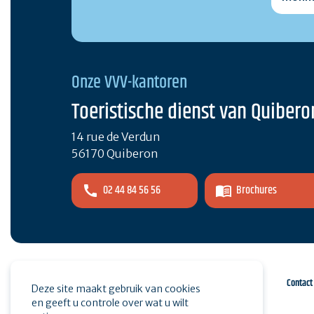
Onze VVV-kantoren
Toeristische dienst van Quibero
14 rue de Verdun
56170 Quiberon
02 44 84 56 56
Brochures
Espace pro
Druk op
Contact
Deze site maakt gebruik van cookies
en geeft u controle over wat u wilt