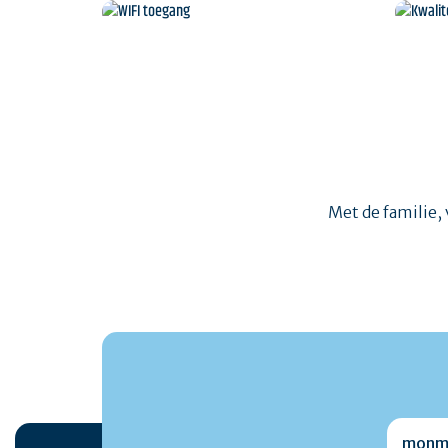
Onze VVV-kantoren
WIFI toegang
Kw
Met de familie, 
monmai