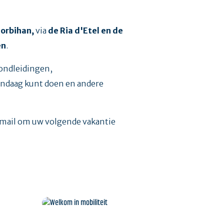
Morbihan,
via
de Ria d'Etel en de
en
.
rondleidingen,
vandaag kunt doen en andere
-mail om uw volgende vakantie