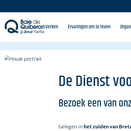
Skip
to
main
content
Verken
Ervaringen om te leven
Organ
De Dienst vo
Bezoek een van onz
Gelegen in
het zuiden van Bre