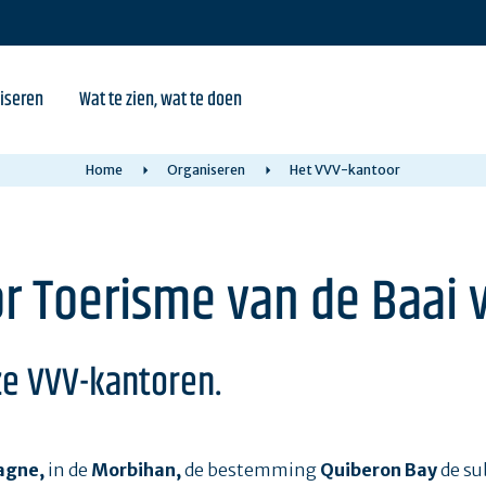
iseren
Wat te zien, wat te doen
Home
Organiseren
Het VVV-kantoor
or Toerisme van de Baai 
e VVV-kantoren.
tagne,
in de
Morbihan,
de bestemming
Quiberon Bay
de su