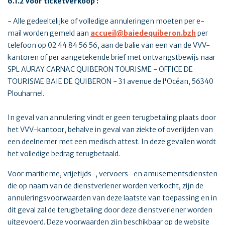
6.1.2 Voor ticketverkoop :
- Alle gedeeltelijke of volledige annuleringen moeten per e-
mail worden gemeld aan
accueil@baiedequiberon.bzh
per
telefoon op 02 44 84 56 56, aan de balie van een van de VVV-
kantoren of per aangetekende brief met ontvangstbewijs naar
SPL AURAY CARNAC QUIBERON TOURISME - OFFICE DE
TOURISME BAIE DE QUIBERON - 31 avenue de l'Océan, 56340
Plouharnel.
In geval van annulering vindt er geen terugbetaling plaats door
het VVV-kantoor, behalve in geval van ziekte of overlijden van
een deelnemer met een medisch attest. In deze gevallen wordt
het volledige bedrag terugbetaald.
Voor maritieme, vrijetijds-, vervoers- en amusementsdiensten
die op naam van de dienstverlener worden verkocht, zijn de
annuleringsvoorwaarden van deze laatste van toepassing en in
dit geval zal de terugbetaling door deze dienstverlener worden
uitgevoerd. Deze voorwaarden zijn beschikbaar op de website