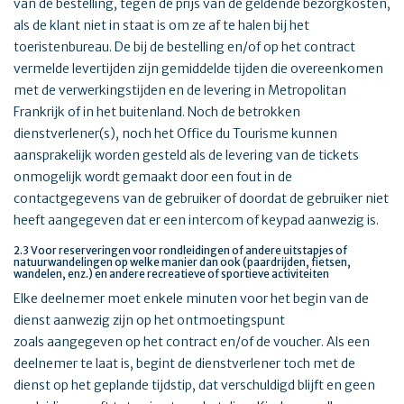
van de bestelling, tegen de prijs van de geldende bezorgkosten,
als de klant niet in staat is om ze af te halen bij het
toeristenbureau. De bij de bestelling en/of op het contract
vermelde levertijden zijn gemiddelde tijden die overeenkomen
met de verwerkingstijden en de levering in Metropolitan
Frankrijk of in het buitenland. Noch de betrokken
dienstverlener(s), noch het Office du Tourisme kunnen
aansprakelijk worden gesteld als de levering van de tickets
onmogelijk wordt gemaakt door een fout in de
contactgegevens van de gebruiker of doordat de gebruiker niet
heeft aangegeven dat er een intercom of keypad aanwezig is.
2.3 Voor reserveringen voor rondleidingen of andere uitstapjes of
natuurwandelingen op welke manier dan ook (paardrijden, fietsen,
wandelen, enz.) en andere recreatieve of sportieve activiteiten
Elke deelnemer moet enkele minuten voor het begin van de
dienst aanwezig zijn op het ontmoetingspunt
zoals aangegeven op het contract en/of de voucher. Als een
deelnemer te laat is, begint de dienstverlener toch met de
dienst op het geplande tijdstip, dat verschuldigd blijft en geen