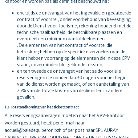
kantoor en worden pas als definitief beschouwd na :
enerzijds de ontvangst van het ingevulde en gedateerde
contract of voorstel, onder voorbehoud van bevestiging
door de Dienst voor Toerisme, rekening houdend met de
technische haalbaarheid, de beschikbare plaatsen en
eventueel een minimum aantal deelnemers
. De elementen van het contract of voorstel die
betrekking hebben op de specifieke verzoeken van de
klant hebben voorrang op de elementen die in deze CPV
staan, onverminderd de geldende teksten;
en ten tweede de ontvangst van het saldo voor alle
reserveringen die minder dan 30 dagen voor het begin
van de dienst worden gemaakt, of een aanbetaling van
25% van de totale kosten van de diensten in andere
gevallen.
1.3 Totstandkoming van het ticketcontract
Alle reserveringsaanvragen moeten naar het VVV-kantoor
worden gestuurd, hetzij per e-mail naar
accueil@baiedequiberon.bzh of per post naar SPL AURAY
CARNAC QUIBERON TOURISME - OFFICE DE TOURISME BAIE