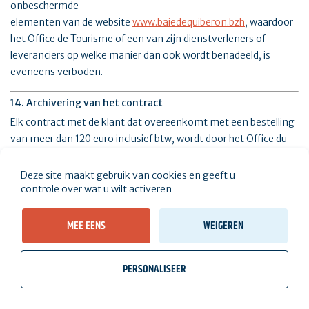
onbeschermde
elementen van de website
www.baiedequiberon.bzh
, waardoor
het Office de Tourisme of een van zijn dienstverleners of
leveranciers op welke manier dan ook wordt benadeeld, is
eveneens verboden.
14. Archivering van het contract
Elk contract met de klant dat overeenkomt met een bestelling
van meer dan 120 euro inclusief btw, wordt door het Office du
Tourisme gearchiveerd voor een periode van 10 jaar, conform
de artikelen L213-1, R213-1 en R213-2 van de Franse
Deze site maakt gebruik van cookies en geeft u
consumentenwet. De Dienst voor Toerisme archiveert deze
controle over wat u wilt activeren
informatie en levert op verzoek van de klant een kopie van het
contract.
MEE EENS
WEIGEREN
15. Klachten / Geschillen
PERSONALISEER
Deze CPV vallen onder het Franse recht.
wb_twilight
videocam
location_on
Tickets
Weer, getijden
Webcams
Ik woon hier
Elke klacht met betrekking tot een "verblijf" dienst moet per e-