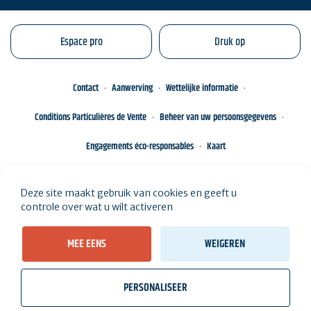
Espace pro
Druk op
Contact
Aanwerving
Wettelijke informatie
Conditions Particulières de Vente
Beheer van uw persoonsgegevens
Engagements éco-responsables
Kaart
Deze site maakt gebruik van cookies en geeft u
controle over wat u wilt activeren
MEE EENS
WEIGEREN
PERSONALISEER
wb_twilight
videocam
location_on