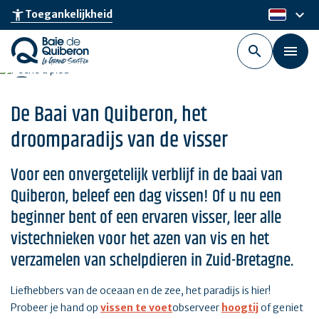
Skip
keyboard_arrow_down
accessibility_new
Toegankelijkheid
nl
to
main
content
De Baai van Quiberon, het
droomparadijs van de visser
Voor een onvergetelijk verblijf in de baai van
Quiberon, beleef een dag vissen! Of u nu een
beginner bent of een ervaren visser, leer alle
vistechnieken voor het azen van vis en het
verzamelen van schelpdieren in Zuid-Bretagne.
Liefhebbers van de oceaan en de zee, het paradijs is hier!
Probeer je hand op
vissen te voet
observeer
hoogtij
of geniet