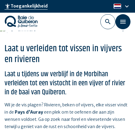
Skip
keyboard_arrow_down
accessibility_new
Toegankelijkheid
nl
to
main
content
Laat u verleiden tot vissen in vijvers
en rivieren
Laat u tijdens uw verblijf in de Morbihan
verleiden tot een vistocht in een vijver of rivier
in de baai van Quiberon.
Wil je de vis plagen? Rivieren, beken of vijvers, elke visser vindt
in de
Pays d'Auray
een plek om te oefenen die aan zijn
wensen voldoet. Ga op zoek naar forel en vleesetende vissen
terwijl u geniet van de rust en schoonheid van de vijvers.