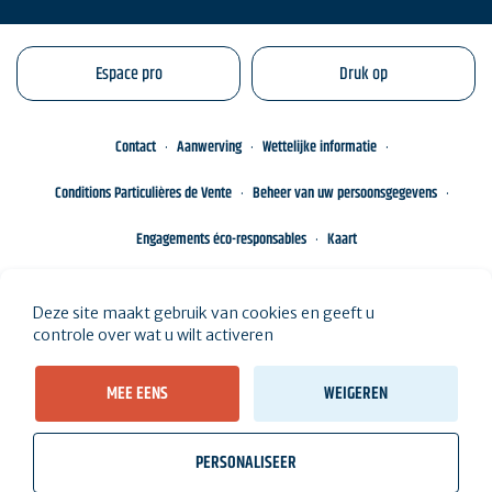
Espace pro
Druk op
Contact
Aanwerving
Wettelijke informatie
Conditions Particulières de Vente
Beheer van uw persoonsgegevens
Engagements éco-responsables
Kaart
Deze site maakt gebruik van cookies en geeft u
controle over wat u wilt activeren
MEE EENS
WEIGEREN
PERSONALISEER
wb_twilight
videocam
location_on