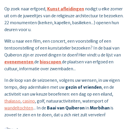
Op zoek naar erfgoed,
Kunst afleidingen
nodigt u elke zomer
uit om de juweeltjes van de religieuze architectuur te bezoeken.
22 monumenten (kerken, kapellen, basilieken...) openen hun
deuren voor u.
Wilt u naar een film, een concert, een voorstelling of een
tentoonstelling of een kunstatelier bezoeken? In de baai van
Quiberon zijn er zoveel dingen te doen! Hier vindt u de lijst van
evenementen
de
bioscopen
de plaatsen van erfgoed en
cultuur, informatie over zwembaden...
In de loop van de seizoenen, volgens uw wensen, in uw eigen
tempo, diep ademhalen met uw
gezin of vrienden
, en de
activiteit van uw keuze beoefenen: een dag op een eiland,
thalasso
,
casino
, golf, natuuractiviteiten, watersport of
wandeltochten
... In de
Baai van Quiberon
in
Morbihan
is
zoveel te zien en te doen, dat u zich niet zult vervelen!