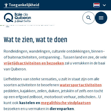
Skip
keyboard_arrow_down
accessibility_new
Toegankelijkheid
nl
to
main
content
Wat te zien, wat te doen
Rondleidingen, wandelingen, culturele ontdekkingen, binnen-
of buitenactiviteiten, ontspanning... Tussen land en zee, de vele
vrijetijdsactiviteiten en bezoeken
zal u verrukken in de baai
van Quiberon.
Liefhebbers van sterke sensaties, u zult in staat zijn om alle
soorten activiteiten te beoefenen
watersportactiviteiten
peddelen, kajakken, zeilen, duiken, jetskiën of zelfs een tocht
op een erfgoed zeilboot, motorboot verhuur, zeilscholen... U
kunt ook
kastelen en
megalithische vindplaatsen
bezoeken en u vermaken in
dierenparken
.