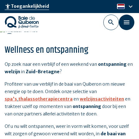
Skip
keyboard_arrow_down
accessibility_new
Toegankelijkheid
nl
to
main
content
Wellness en ontspanning
Op zoek naar een verblijf of een weekend van
ontspanning
en
welzijn
in
Zuid-Bretagne
?
Profiteer van uw verblijf in de baai van Quiberon om nieuwe
energie op te doen. Ontdek onze selectie van
spa's
,
thalassotherapiecentra
en
welzijnsactiviteiten
en
trakteer uzelf op momenten van
ontspanning
door bij een
van onze partners allerlei activiteiten te doen.
Of u nu wilt ontspannen, weer in vorm wilt komen, voor uzelf
wilt zorgen of gewoon verwend wilt worden, in
de baai van