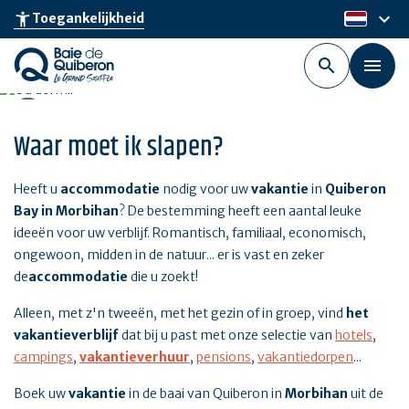
Skip
keyboard_arrow_down
accessibility_new
Toegankelijkheid
nl
to
main
content
Waar moet ik slapen?
Heeft u
accommodatie
nodig voor uw
vakantie
in
Quiberon
Bay in Morbihan
? De bestemming heeft een aantal leuke
ideeën voor uw verblijf. Romantisch, familiaal, economisch,
ongewoon, midden in de natuur... er is vast en zeker
de
accommodatie
die u zoekt!
Alleen, met z'n tweeën, met het gezin of in groep, vind
het
vakantieverblijf
dat bij u past met onze selectie van
hotels
,
campings
,
vakantieverhuur
,
pensions
,
vakantiedorpen
...
Boek uw
vakantie
in de baai van Quiberon in
Morbihan
uit de