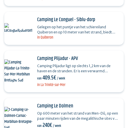
vakantiebestemming in Quiberon:…
Camping Le Conguel - Siblu-dorp
Gelegen op het puntje van het schiereiland
Quiberon en op 10 meter van het strand, biedt
in Quiberon
Camping Le Conguel - Siblu Village een breed scala
aan…
Camping Plijadur - APV
Camping Plijadur ligt op slechts 1,2 km van de
haven en de stranden. Er is een verwarmd
409.5€
binnenzwembad, een speeltuin en waterglijbanen,
van
/ week
een vijver en een…
in La Trinité-sur-Mer
Camping Le Dolmen
Op 600 meter van het strand van Men-Dû, op een
paar minuten rijden van de megalithische sites van
240€
Carnac en dicht bij alle voorzieningen, heet
van
/ week