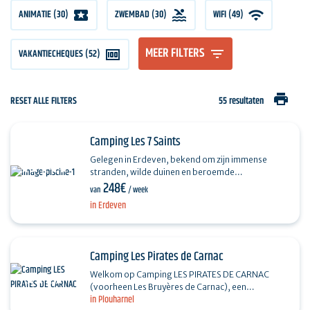
ANIMATIE (30)
ZWEMBAD (30)
WIFI (49)
MEER FILTERS
VAKANTIECHEQUES (52)
print
RESET ALLE FILTERS
55 resultaten
Camping Les 7 Saints
Gelegen in Erdeven, bekend om zijn immense
stranden, wilde duinen en beroemde
248€
megalithische uitlijningen, verwelkomt 5-
van
/ week
sterrencamping Les 7 Saints je…
in Erdeven
Camping Les Pirates de Carnac
Welkom op Camping LES PIRATES DE CARNAC
(voorheen Les Bruyères de Carnac), een
in Plouharnel
betoverende bestemming in het hart van Zuid-