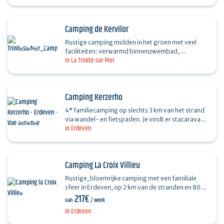
Bretagne. Genesteld tussen de…
Camping de Kervilor
Rustige camping midden in het groen met veel
faciliteiten: verwarmd binnenzwembad,
in La Trinité-sur-Mer
buitenzwembad met waterglijbanen, speeltuin,
grote staanplaatsen,…
Camping Kerzerho
4* familiecamping op slechts 3 km van het strand
via wandel- en fietspaden. Je vindt er stacaravans
in Erdeven
en kampeerplaatsen te huur in een natuurlijke…
Camping La Croix Villieu
Rustige, bloemrijke camping met een familiale
sfeer in Erdeven, op 2 km van de stranden en 800
217€
m van het stadscentrum. La Croix Villieu is een…
van
/ week
in Erdeven