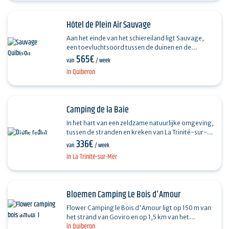
Hôtel de Plein Air Sauvage
Aan het einde van het schiereiland ligt Sauvage,
een toevluchtsoord tussen de duinen en de
565€
oceaan. Houten hutten, ongerepte natuur, naar
van
/ week
zee geurende…
in Quiberon
Camping de la Baie
In het hart van een zeldzame natuurlijke omgeving,
tussen de stranden en kreken van La Trinité-sur-
336€
Mer, nodigt Camping de la Baie je uit voor een…
van
/ week
in La Trinité-sur-Mer
Bloemen Camping Le Bois d'Amour
Flower Camping le Bois d'Amour ligt op 150 m van
het strand van Goviro en op 1,5 km van het
in Quiberon
stadscentrum. Het is uw ideale