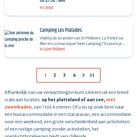
275€
van
/ week
je in een familiale…
in Carnac
Camping Les Pialades
Vlakbij de stranden van St Philibert, La Trinité sur
Mer en Locmariaquer heet camping l'Evasion je
in Saint-Philibert
welkom op een groene, gezinsvriendelijke
camping. Je…
chevron_right
last_page
1
2
3
4
Afhankelijk van uw verwachtingen kunt u kiezen uit een breed
scala aan locaties:
op het platteland of aan zee,
met
zwembaden
, van 1 tot 4 sterren. Of u nu op zoek bent naar
een huuraccommodatie in een stacaravan, een accommodatie
voor een weekend, een grote verscheidenheid aan activiteiten
of een rustige camping zonder activiteiten, het
openluchthotelwezen biedt verschillende