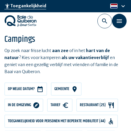
Skip
keyboard_arrow_down
accessibility_new
Toegankelijkheid
nl
to
main
content
Campings
Op zoek naar frisse lucht
aan zee
of in het
hart van de
natuur
? Kies voor kamperen
als uw vakantieverblijf
en
geniet van een gezellig verblijf met vrienden of familie in de
Baai van Quiberon.
OP WELKE DATUM?
GEMEENTE
IN DE OMGEVING
TARIEF
TARIEF
RESTAURANT (25)
TOEGANKELIJKHEID VOOR PERSONEN MET BEPERKTE MOBILITEIT (44)