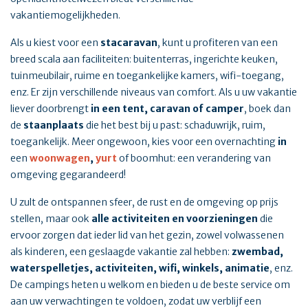
vakantiemogelijkheden.
Als u kiest voor een
stacaravan
, kunt u profiteren van een
breed scala aan faciliteiten: buitenterras, ingerichte keuken,
tuinmeubilair, ruime en toegankelijke kamers, wifi-toegang,
enz. Er zijn verschillende niveaus van comfort. Als u uw vakantie
liever doorbrengt
in een tent, caravan of camper
, boek dan
de
staanplaats
die het best bij u past: schaduwrijk, ruim,
toegankelijk. Meer ongewoon, kies voor een overnachting
in
een
woonwagen
,
yurt
of boomhut: een verandering van
omgeving gegarandeerd!
U zult de ontspannen sfeer, de rust en de omgeving op prijs
stellen, maar ook
alle activiteiten en voorzieningen
die
ervoor zorgen dat ieder lid van het gezin, zowel volwassenen
als kinderen, een geslaagde vakantie zal hebben:
zwembad,
waterspelletjes, activiteiten, wifi, winkels, animatie
, enz.
De campings heten u welkom en bieden u de beste service om
aan uw verwachtingen te voldoen, zodat uw verblijf een