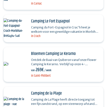
Camping le…
in Carnac
Camping Le Fort Espagnol
Camping du Fort-Espagnol in Crac'h heet je
welkom voor een geweldige vakantie in Morbihan!
in Crach
Duik in ons waterpark met verwarmd
binnenzwembad, verwarmd…
Bloemen Camping Le Kerarno
Ontdek de Baai van Quiberon vanaf onze Flower
Camping le Kerarno. Verblijf op onze 4-
269€
sterrencamping van 5 hectare vlakbij de stranden.
van
/ week
Profiteer van…
in Saint-Philibert
Camping de la Plage
Camping de La Plage heeft directe toegang tot
een fijn zandstrand, op een steenworp afstand