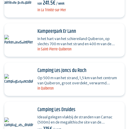
241.5€
van een natuurgebied en dicht bij de haven van La
van
/ week
Trinité.…
in La Trinité-sur-Mer
Kampeerpark Er Lann
In het hart van het schiereiland Quiberon, op
slechts 700 m van het strand en 400 m van de
in Saint-Pierre-Quiberon
zeilschool. Ideale omgeving voor een rustige
vakantie. Van…
Camping Les Joncs du Roch
Op 500 m van het strand, 1,5 km van het centrum
van Quiberon, groot overdekt, verwarmd
in Quiberon
zwembad, grote, vlakke, afgebakende plaatsen in
een bosrijke…
Camping Les Druides
Ideaal gelegen vlakbij de stranden van Carnac
(500m) en de megalithische site van de
Alignments, verwelkomt camping "Les Druides"