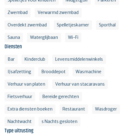
Zwembad
Verwarmd zwembad
Overdekt zwembad
Spelletjeskamer
Sporthal
Sauna
Waterglijbaan
Wi-Fi
Diensten
Bar
Kinderclub
Levensmiddelenwinkels
IJsafzetting
Brooddepot
Wasmachine
Verhuur van platen
Verhuur van stacaravans
Fietsverhuur
Bereide gerechten
Extra diensten boeken
Restaurant
Wasdroger
Nachtwacht
s Nachts gesloten
Type uitrusting