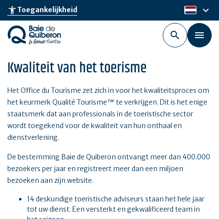
Skip
keyboard_arrow_down
accessibility_new
Toegankelijkheid
nl
to
main
content
Kwaliteit van het toerisme
Het Office du Tourisme zet zich in voor het kwaliteitsproces om
het keurmerk Qualité Tourisme™ te verkrijgen. Dit is het enige
staatsmerk dat aan professionals in de toeristische sector
wordt toegekend voor de kwaliteit van hun onthaal en
dienstverlening.
De bestemming Baie de Quiberon ontvangt meer dan 400.000
bezoekers per jaar en registreert meer dan een miljoen
bezoeken aan zijn website.
14 deskundige toeristische adviseurs staan het hele jaar
tot uw dienst. Een versterkt en gekwalificeerd team in