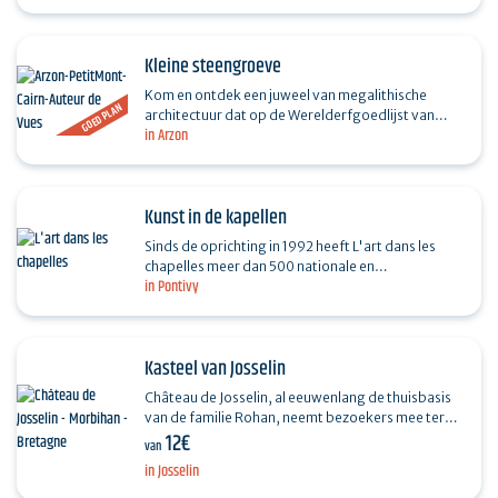
Kleine steengroeve
Kom en ontdek een juweel van megalithische
GOED PLAN
architectuur dat op de Werelderfgoedlijst van
in Arzon
UNESCO staat: de Petit Mont cairn, een
megalithisch monument…
Kunst in de kapellen
Sinds de oprichting in 1992 heeft L'art dans les
chapelles meer dan 500 nationale en
in Pontivy
internationale kunstenaars uitgenodigd om te
werken in deze…
Kasteel van Josselin
Château de Josselin, al eeuwenlang de thuisbasis
van de familie Rohan, neemt bezoekers mee terug
12€
in de tijd met zijn imposante middeleeuwse torens
van
die…
in Josselin