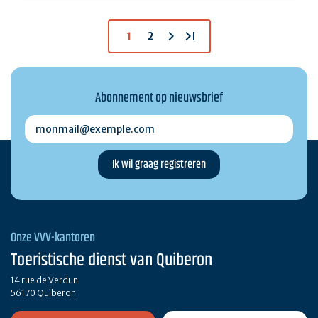
chevron_right
last_page
1
2
Abonnement op nieuwsbrief
monmail@exemple.com
Onze VVV-kantoren
Toeristische dienst van Quiberon
14 rue de Verdun
56170 Quiberon