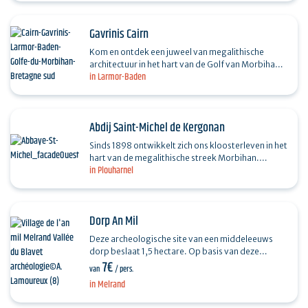
Gavrinis Cairn
Kom en ontdek een juweel van megalithische
architectuur in het hart van de Golf van Morbihan:
in Larmor-Baden
de cairn van Gavrinis (die momenteel op de…
Abdij Saint-Michel de Kergonan
Sinds 1898 ontwikkelt zich ons kloosterleven in het
hart van de megalithische streek Morbihan.
in Plouharnel
Gebed, werk en het lezen van het Woord van God
zijn de drie…
Dorp An Mil
Deze archeologische site van een middeleeuws
dorp beslaat 1,5 hectare. Op basis van deze
7€
uitzonderlijk goed bewaarde ruïnes zijn
van
/ pers.
reconstructies gemaakt…
in Melrand