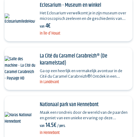
Eclosarium - Museum en winkel
Het Eclosarium verwelkomt je in zijn museum over
microscopisch zeeleven en de geschiedenis van
4€
het eiland Houat, zijn tentoonstelling en zijn winkel
van
met…
in Île-d'Houat
La Cité du Caramel Carabreizh® (De
karamelstad)
Ga op een heerlijk en vermakelijk avontuur in de
Cité du Caramel Carabreizh®! Ontdek in een
in Landévant
kleurrijke, eigenzinnige wereld de authenticiteit
van hun…
Nationaal park van Hennebont
Maak een rondreis door de wereld van de paarden
en geniet van een unieke ervaring op deze
14.5€
emblematische plek van hippisch erfgoed! Ga de
van
/ pers.
stallen binnen om…
in Hennebont