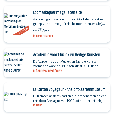
Locmariaquer megalieten site
Aan de ingang van de Golf van Morbihan staat een
groep van drie megolithische monumenten die je
7€
zeker niet mag missen, die meer dan 6000 jaar
GOED PLAN
van
/ pers.
oud zijn: de…
in Locmariaquer
Academie voor Muziek en Heilige Kunsten
De Academie voor Muziek en Sacrale Kunsten
vormt een ware brug tussen kunst, cultuur en
in Sainte-Anne-d'Auray
geloof en brengt dagelijks het sacrale erfgoed van
Bretagne over,…
Le Carton Voyageur - Ansichtkaartenmuseum
Duizenden ansichtkaarten die je meenemen op een
reis door Bretagne van 1900 tot nu. Herontdek je
in Baud
stad, een tijdperk en een manier van leven. Een
blik…