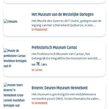
Het Museum van de Westelijke Oorlogen
Het Musée des Guerres de l'Ouest, gelegen aan de
ingang van het schiereiland Quiberon, in een
in Plouharnel
bunker van de Atlantikwall, is het enige museum
in…
Prehistorisch Museum Carnac
Het Prehistorisch Museum van Carnac, het
belangrijkste megalithische museum ter wereld, is
7€
een onmisbare opmaat voor een bezoek aan de
van
/ pers.
dolmens en menhirs…
in Carnac
Broerec Deuren Museum Hennebont
Het museum is gevestigd in een middeleeuwse
versterkte poort (MH). In tien thematische zalen
in Hennebont
kun je de rijkdom en geschiedenis van de lokale
tradities in…