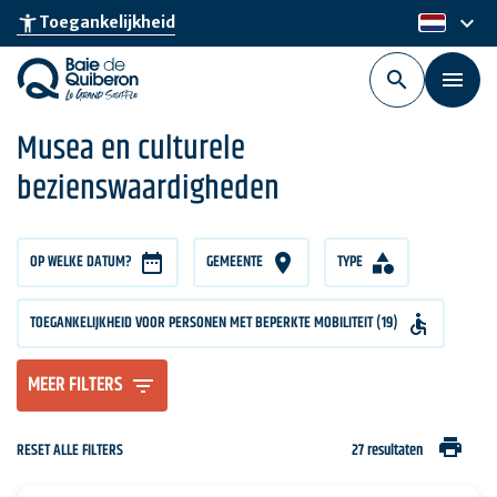
Skip
keyboard_arrow_down
accessibility_new
Toegankelijkheid
nl
to
main
content
Musea en culturele
bezienswaardigheden
OP WELKE DATUM?
GEMEENTE
TYPE
TOEGANKELIJKHEID VOOR PERSONEN MET BEPERKTE MOBILITEIT (19)
MEER FILTERS
print
RESET ALLE FILTERS
27 resultaten