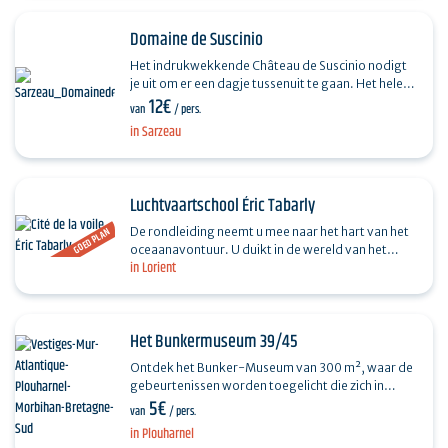
Domaine de Suscinio
Het indrukwekkende Château de Suscinio nodigt
je uit om er een dagje tussenuit te gaan. Het hele
12€
jaar door nodigt het Domaine de Suscinio je uit
van
/ pers.
voor…
in Sarzeau
Luchtvaartschool Éric Tabarly
De rondleiding neemt u mee naar het hart van het
GOED PLAN
oceaanavontuur. U duikt in de wereld van het
in Lorient
zeilen en de oceaanraces dankzij moderne en
interactieve…
Het Bunkermuseum 39/45
Ontdek het Bunker-Museum van 300 m², waar de
gebeurtenissen worden toegelicht die zich in
5€
Morbihan en met name op het schiereiland
van
/ pers.
Quiberon hebben…
in Plouharnel