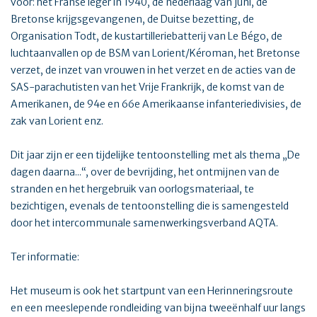
voor: het Franse leger in 1940, de nederlaag van juni, de
Bretonse krijgsgevangenen, de Duitse bezetting, de
Organisation Todt, de kustartilleriebatterij van Le Bégo, de
luchtaanvallen op de BSM van Lorient/Kéroman, het Bretonse
verzet, de inzet van vrouwen in het verzet en de acties van de
SAS-parachutisten van het Vrije Frankrijk, de komst van de
Amerikanen, de 94e en 66e Amerikaanse infanteriedivisies, de
zak van Lorient enz.
Dit jaar zijn er een tijdelijke tentoonstelling met als thema „De
dagen daarna...“, over de bevrijding, het ontmijnen van de
stranden en het hergebruik van oorlogsmateriaal, te
bezichtigen, evenals de tentoonstelling die is samengesteld
door het intercommunale samenwerkingsverband AQTA.
Ter informatie:
Het museum is ook het startpunt van een Herinneringsroute
en een meeslepende rondleiding van bijna tweeënhalf uur langs