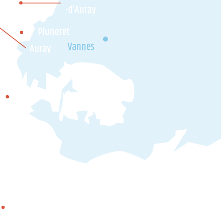
-d’Auray
Pluneret
Vannes
Auray
'h
Locmariaquer
nt-Philibert
Houat