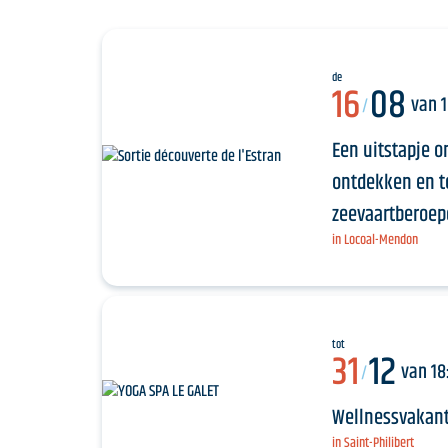
de
16
08
van 1
/
Een uitstapje o
ontdekken en te
zeevaartberoep
in Locoal-Mendon
tot
31
12
van 18
/
Wellnessvakant
in Saint-Philibert