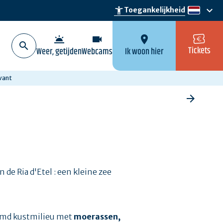
keyboard_arrow_down
accessibility_new
Toegankelijkheid
nl
wb_twilight
videocam
location_on
Tickets
Weer, getijden
Webcams
Ik woon hier
vant
de Ria d'Etel : een kleine zee
hermd kustmilieu met
moerassen,