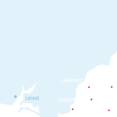
C
Landévant
Pluvig
Lorient
Landaul
Brec'h
Locoal-