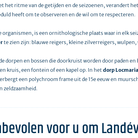
et het ritme van de getijden en de seizoenen, verandert he
eduld heeft om te observeren en de wil om te respecteren.
ne organismen, is een ornithologische plaats waar in elk se
er
te zien zijn: blauwe reigers, kleine zilverreigers, wulpen, 
 de dorpen en bossen die doorkruist worden door paden en 
een kruis, een fontein of een kapel op. In het
dorp Locmari
rbergt een polychroom frame uit de 15e eeuw en muurschil
 zeldzaamheid.
bevolen voor u om Landé