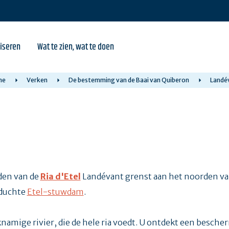
iseren
Wat te zien, wat te doen
me
Verken
De bestemming van de Baai van Quiberon
Landé
den van de
Ria d'Etel
Landévant grenst aan het noorden van 
educhte
Etel-stuwdam
.
ijknamige rivier, die de hele ria voedt. U ontdekt een besc