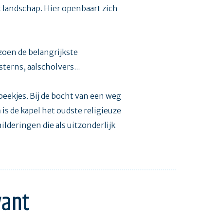
t landschap. Hier openbaart zich
izoen de belangrijkste
sterns, aalscholvers...
beekjes. Bij de bocht van een weg
a
is de kapel het oudste religieuze
deringen die als uitzonderlijk
vant