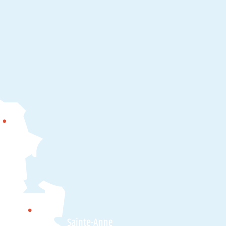
amors
ner
Plumergat
Sainte-Anne