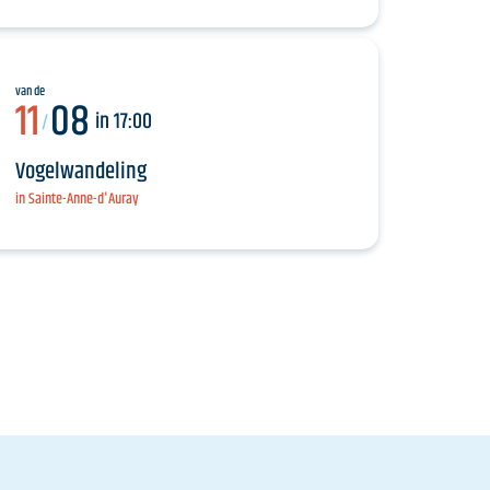
van de
11
08
in 17:00
/
Vogelwandeling
in Sainte-Anne-d'Auray