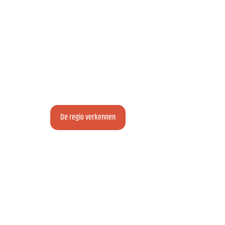
Ontdek de baai van
Quiberon
Een toeristische bestemming die openstaat vo
eilanden, op minder dan 3 uur van Parijs met de
De regio verkennen