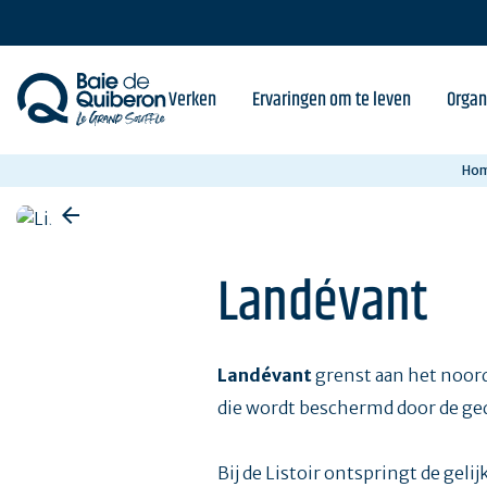
Skip
to
main
content
Verken
Ervaringen om te leven
Organ
Ho
Landévant
Landévant
grenst aan het noor
die wordt beschermd door de g
Bij de Listoir ontspringt de gel