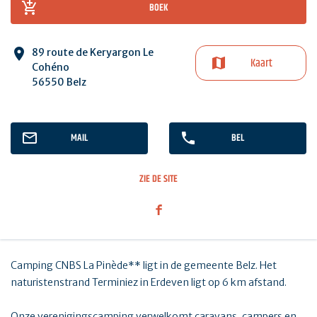
BOEK
89 route de Keryargon Le
Kaart
Cohéno
56550 Belz
MAIL
BEL
ZIE DE SITE
Camping CNBS La Pinède** ligt in de gemeente Belz. Het
naturistenstrand Terminiez in Erdeven ligt op 6 km afstand.
Onze verenigingscamping verwelkomt caravans, campers en