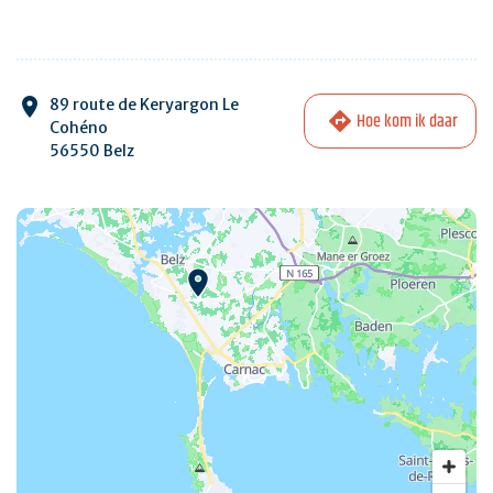
89 route de Keryargon Le
Hoe kom ik daar
Cohéno
56550 Belz