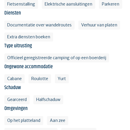
Fietsenstalling
Elektrische aansluitingen
Parkeren
Diensten
Documentatie over wandelroutes
Verhuur van platen
Extra diensten boeken
Type uitrusting
Officieel geregistreerde camping of op een boerderij
Ongewone accommodatie
Cabane
Roulotte
Yurt
Schaduw
Gearceerd
Halfschaduw
Omgevingen
Op het platteland
Aan zee