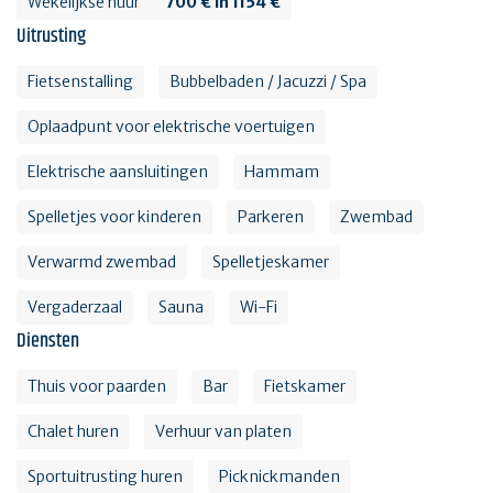
Wekelijkse huur
700 € in 1154 €
Uitrusting
Fietsenstalling
Bubbelbaden / Jacuzzi / Spa
Oplaadpunt voor elektrische voertuigen
Elektrische aansluitingen
Hammam
Spelletjes voor kinderen
Parkeren
Zwembad
Verwarmd zwembad
Spelletjeskamer
Vergaderzaal
Sauna
Wi-Fi
Diensten
Thuis voor paarden
Bar
Fietskamer
Chalet huren
Verhuur van platen
Sportuitrusting huren
Picknickmanden