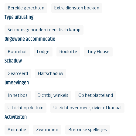
Bereide gerechten
Extra diensten boeken
Type uitrusting
Seizoensgebonden toeristisch kamp
Ongewone accommodatie
Boomhut
Lodge
Roulotte
Tiny House
Schaduw
Gearceerd
Halfschaduw
Omgevingen
In het bos
Dichtbij winkels
Op het platteland
Uitzicht op de tuin
Uitzicht over meer, rivier of kanaal
Activiteiten
Animatie
Zwemmen
Bretonse spelletjes