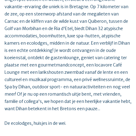
vakantie-ervaring die uniek is in Bretagne. Op 7 kilometer van
de zee, op een steenworp afstand van de megalieten van
Carnac en de kliffen van de wilde kust van Quiberon, tussen de
Golf van Morbihan en de Ria d'Etel, biedt Dihan 32 atypische
accommodaties, boomhutten, luxe spa-hutten, atypische
kamers en ecolodges, midden in de natuur. Een verblijf in Dihan
is een echte ontdekking! Je wordt ontvangen in de oude
koeienstal, ontdekt de gastenlounge, geniet van catering ter
plaatse met een gourmetmandconcept, een locavore Café
Lounge met een larikshouten zwembad vanaf de lente en een
cultureel en muzikaal programma, een privé wellnessruimte, de
Spa by Dihan, outdoor sport- en natuuractiviteiten en nog veel
meer! Of je nu op een romantisch uitje bent, met vrienden,
familie of collega's, we hopen dat je een heerlijke vakantie hebt,
want Dihan betekent in het Bretons een pauze...
De ecolodges, huisjes in de wei.