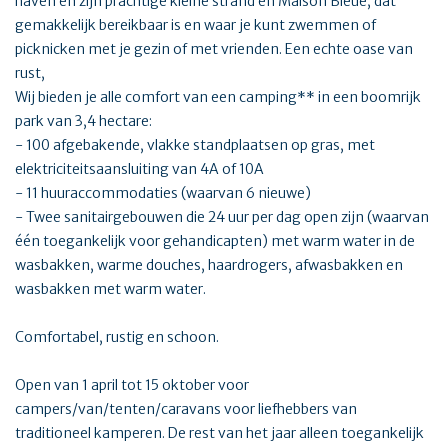
haven en zijn prachtige kleine strand en Maison Bleue, dat
gemakkelijk bereikbaar is en waar je kunt zwemmen of
picknicken met je gezin of met vrienden. Een echte oase van
rust,
Wij bieden je alle comfort van een camping** in een boomrijk
park van 3,4 hectare:
- 100 afgebakende, vlakke standplaatsen op gras, met
elektriciteitsaansluiting van 4A of 10A
- 11 huuraccommodaties (waarvan 6 nieuwe)
- Twee sanitairgebouwen die 24 uur per dag open zijn (waarvan
één toegankelijk voor gehandicapten) met warm water in de
wasbakken, warme douches, haardrogers, afwasbakken en
wasbakken met warm water.
Comfortabel, rustig en schoon.
Open van 1 april tot 15 oktober voor
campers/van/tenten/caravans voor liefhebbers van
traditioneel kamperen. De rest van het jaar alleen toegankelijk