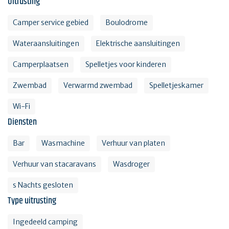
Uitrusting
Camper service gebied
Boulodrome
Wateraansluitingen
Elektrische aansluitingen
Camperplaatsen
Spelletjes voor kinderen
Zwembad
Verwarmd zwembad
Spelletjeskamer
Wi-Fi
Diensten
Bar
Wasmachine
Verhuur van platen
Verhuur van stacaravans
Wasdroger
s Nachts gesloten
Type uitrusting
Ingedeeld camping