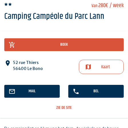
280€
/ week
Van
Camping Campéole du Parc Lann
BOEK
52 rue Thiers
Kaart
56400 Le Bono
MAIL
BEL
ZIE DE SITE