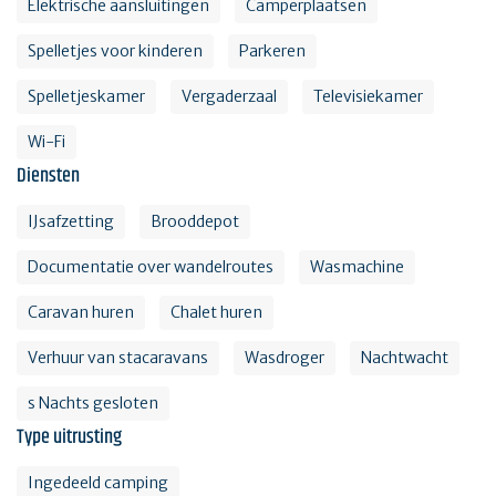
Elektrische aansluitingen
Camperplaatsen
Spelletjes voor kinderen
Parkeren
Spelletjeskamer
Vergaderzaal
Televisiekamer
Wi-Fi
Diensten
IJsafzetting
Brooddepot
Documentatie over wandelroutes
Wasmachine
Caravan huren
Chalet huren
Verhuur van stacaravans
Wasdroger
Nachtwacht
s Nachts gesloten
Type uitrusting
Ingedeeld camping