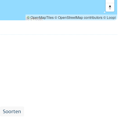
© OpenMapTiles
© OpenStreetMap contributors
© Loopi
Soorten