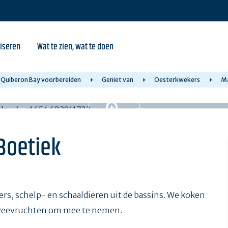
iseren
Wat te zien, wat te doen
in Quiberon Bay voorbereiden
Geniet van
Oesterkwekers
Ma
Boetiek
ers, schelp- en schaaldieren uit de bassins. We koken
 zeevruchten om mee te nemen.