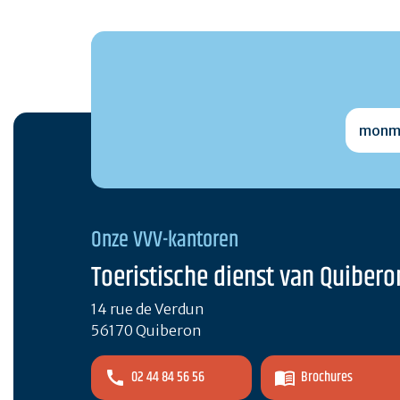
monmai
Onze VVV-kantoren
Toeristische dienst van Quibero
14 rue de Verdun
56170 Quiberon
02 44 84 56 56
Brochures