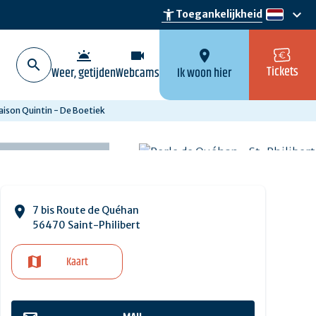
keyboard_arrow_down
accessibility_new
Toegankelijkheid
nl
wb_twilight
videocam
location_on
Tickets
Weer, getijden
Webcams
Ik woon hier
ison Quintin - De Boetiek
7 bis Route de Quéhan
56470 Saint-Philibert
Kaart