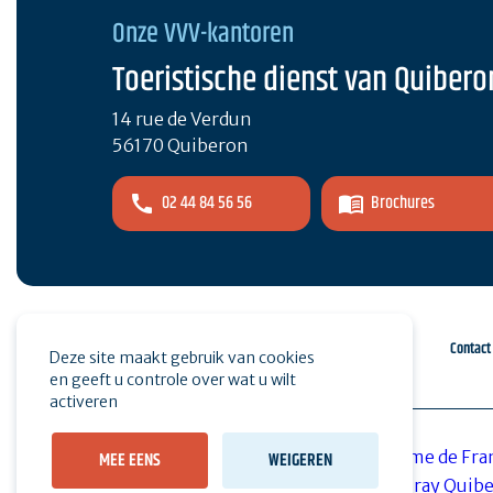
Onze VVV-kantoren
Toeristische dienst van Quibero
14 rue de Verdun
56170 Quiberon
02 44 84 56 56
Brochures
Espace pro
Druk op
Contact
Deze site maakt gebruik van cookies
en geeft u controle over wat u wilt
activeren
MEE EENS
WEIGEREN