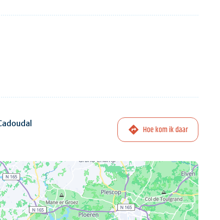
 Cadoudal
Hoe kom ik daar