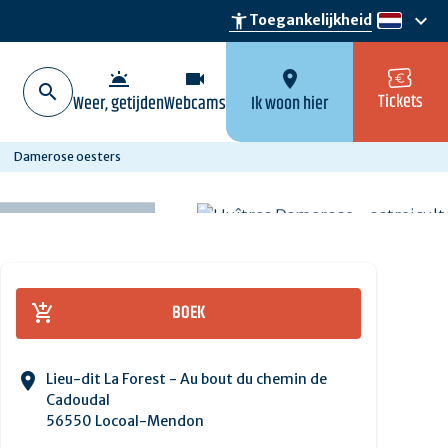
keyboard_arrow_down
accessibility_new
Toegankelijkheid
nl
wb_twilight
videocam
location_on
Tickets
Weer, getijden
Webcams
Ik woon hier
Damerose oesters
BOEK
Lieu-dit La Forest - Au bout du chemin de
Cadoudal
56550 Locoal-Mendon