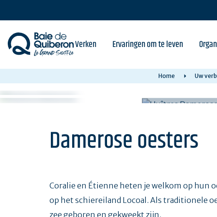
Skip
to
main
content
Verken
Ervaringen om te leven
Organ
Home
Uw verb
Damerose oesters
Coralie en Étienne heten je welkom op hun 
op het schiereiland Locoal. Als traditionele 
zee geboren en gekweekt zijn.