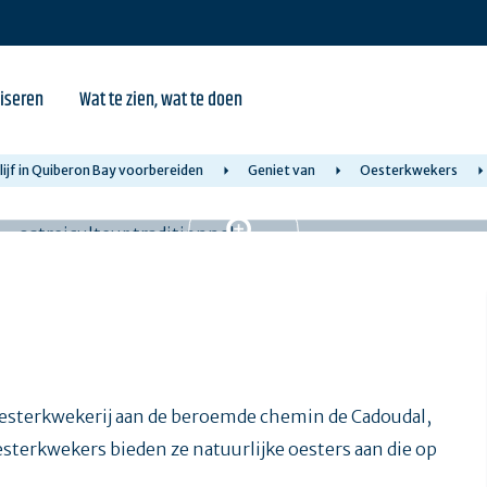
iseren
Wat te zien, wat te doen
lijf in Quiberon Bay voorbereiden
Geniet van
Oesterkwekers
oesterkwekerij aan de beroemde chemin de Cadoudal,
oesterkwekers bieden ze natuurlijke oesters aan die op