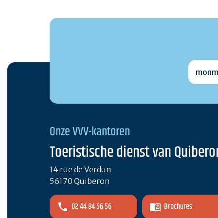
monmai
Onze VVV-kantoren
Toeristische dienst van Quibero
14 rue de Verdun
56170 Quiberon
02 44 84 56 56
Brochures