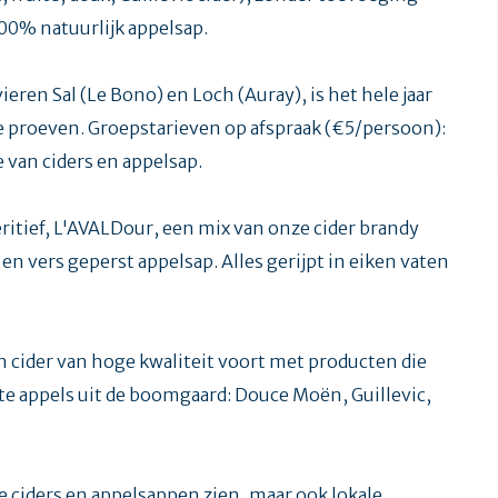
 100% natuurlijk appelsap.
ieren Sal (Le Bono) en Loch (Auray), is het hele jaar
 proeven. Groepstarieven op afspraak (€5/persoon):
 van ciders en appelsap.
ritief, L'AVALDour, een mix van onze cider brandy
n vers geperst appelsap. Alles gerijpt in eiken vaten
an cider van hoge kwaliteit voort met producten die
e appels uit de boomgaard: Douce Moën, Guillevic,
e ciders en appelsappen zien, maar ook lokale