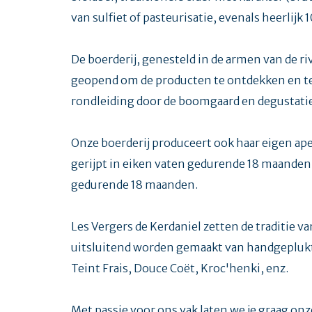
van sulfiet of pasteurisatie, evenals heerlijk
De boerderij, genesteld in de armen van de riv
geopend om de producten te ontdekken en te
rondleiding door de boomgaard en degustatie
Onze boerderij produceert ook haar eigen ape
gerijpt in eiken vaten gedurende 18 maanden e
gedurende 18 maanden.
Les Vergers de Kerdaniel zetten de traditie v
uitsluitend worden gemaakt van handgeplukt
Teint Frais, Douce Coët, Kroc'henki, enz.
Met passie voor ons vak laten we je graag onz