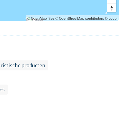
© OpenMapTiles
© OpenStreetMap contributors
© Loopi
ristische producten
es