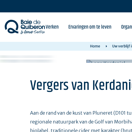
Skip
to
main
content
Verken
Ervaringen om te leven
Organ
Home
Uw verblijf
Vergers van Kerdani
Aan de rand van de kust van Pluneret (D101 tu
regionale natuurpark van de Golf van Morbiha
biolabel, traditionele cider met karakter (bru