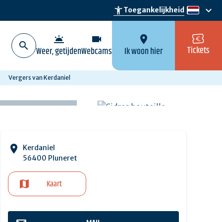
keyboard_arrow_down
accessibility_new
Toegankelijkheid
nl
wb_twilight
videocam
location_on
Tickets
Weer, getijden
Webcams
Ik woon hier
Vergers van Kerdaniel
Kerdaniel
56400 Pluneret
Kaart