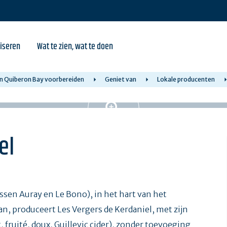
iseren
Wat te zien, wat te doen
 in Quiberon Bay voorbereiden
Geniet van
Lokale producenten
el
ssen Auray en Le Bono), in het hart van het
n, produceert Les Vergers de Kerdaniel, met zijn
t, fruité, doux, Guillevic cider), zonder toevoeging