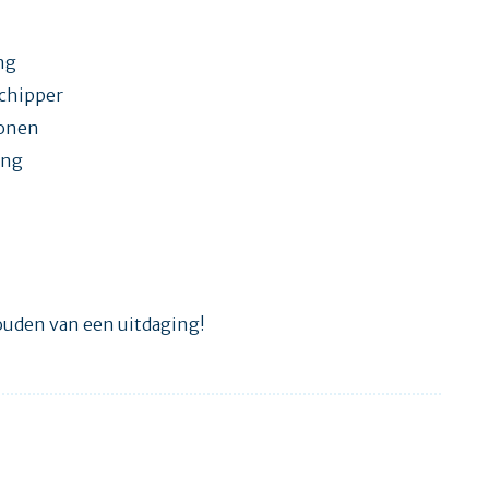
ng
schipper
sonen
ing
ouden van een uitdaging!