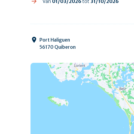
Van
01/03/2026
tot
31/10/2026
Port Haliguen
56170 Quiberon