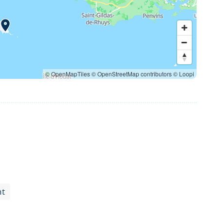
© OpenMapTiles
© OpenStreetMap contributors
© Loopi
ht