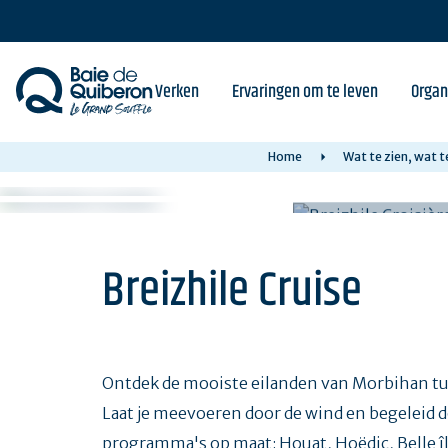
Skip
to
main
content
Verken
Ervaringen om te leven
Organ
Home
Wat te zien, wat t
Breizhile Cruise
Ontdek de mooiste eilanden van Morbihan tu
Laat je meevoeren door de wind en begeleid 
programma's op maat: Houat, Hoëdic, Belle île