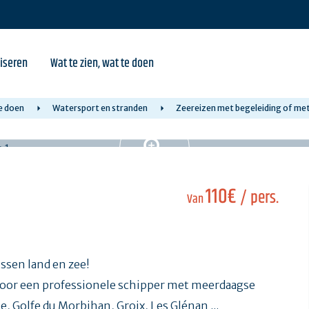
iseren
Wat te zien, wat te doen
e doen
Watersport en stranden
Zeereizen met begeleiding of met
110€
/ pers.
Van
ssen land en zee!
door een professionele schipper met meerdaagse
, Golfe du Morbihan, Groix, Les Glénan ...