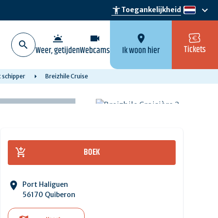
keyboard_arrow_down
accessibility_new
Toegankelijkheid
nl
wb_twilight
videocam
location_on
Tickets
Weer, getijden
Webcams
Ik woon hier
 schipper
Breizhile Cruise
BOEK
Port Haliguen
56170 Quiberon