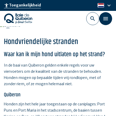
Skip
keyboard_arrow_down
accessibility_new
Toegankelijkheid
nl
to
main
content
Hondvriendelijke stranden
Waar kan ik mijn hond uitlaten op het strand?
In de baai van Quiberon gelden enkele regels voor uw
viervoeters om de kwaliteit van de stranden te behouden.
Honden mogen op bepaalde tijden vrij rondlopen, met of
zonder riem, of ze mogen helemaal niet.
Quiberon
Honden zijn het hele jaar toegestaan op de caniplages: Port
Puns en Port Maria in het stadscentrum, de baaien tussen