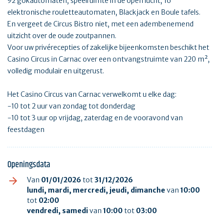
92 gokautomaten, speelruimte in de open lucht, 16
elektronische rouletteautomaten, Blackjack en Boule tafels.
En vergeet de Circus Bistro niet, met een adembenemend
uitzicht over de oude zoutpannen.
Voor uw privérecepties of zakelijke bijeenkomsten beschikt het
Casino Circus in Carnac over een ontvangstruimte van 220 m²,
volledig modulair en uitgerust.
Het Casino Circus van Carnac verwelkomt u elke dag:
-10 tot 2 uur van zondag tot donderdag
-10 tot 3 uur op vrijdag, zaterdag en de vooravond van
feestdagen
Openingsdata
Van
01/01/2026
tot
31/12/2026
lundi, mardi, mercredi, jeudi, dimanche
van
10:00
tot
02:00
vendredi, samedi
van
10:00
tot
03:00