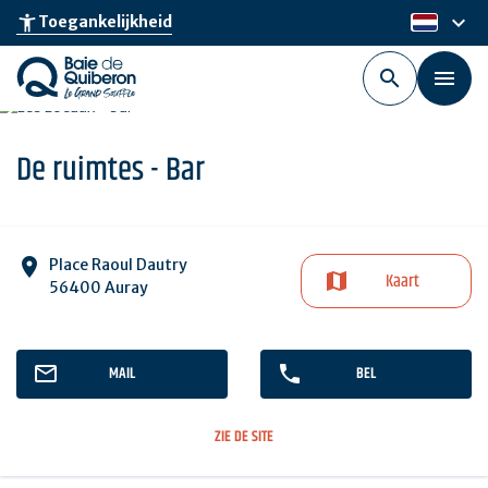
Skip
keyboard_arrow_down
accessibility_new
Toegankelijkheid
nl
to
main
content
De ruimtes - Bar
Place Raoul Dautry
Kaart
56400 Auray
MAIL
BEL
ZIE DE SITE