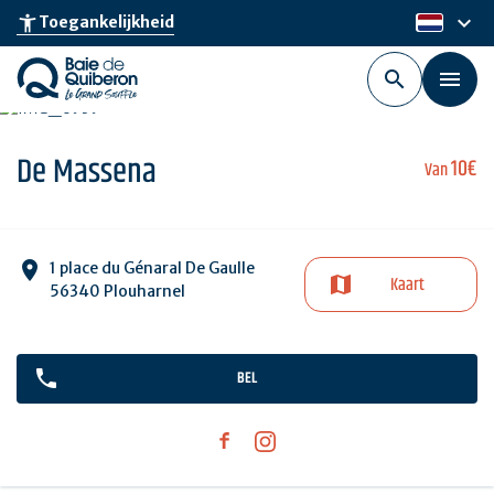
Skip
keyboard_arrow_down
accessibility_new
Toegankelijkheid
nl
to
main
content
De Massena
10€
Van
1 place du Génaral De Gaulle
Kaart
56340 Plouharnel
BEL