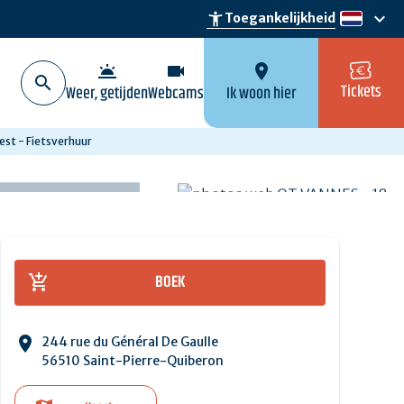
keyboard_arrow_down
accessibility_new
Toegankelijkheid
nl
wb_twilight
videocam
location_on
Tickets
Weer, getijden
Webcams
Ik woon hier
st - Fietsverhuur
BOEK
244 rue du Général De Gaulle
56510 Saint-Pierre-Quiberon