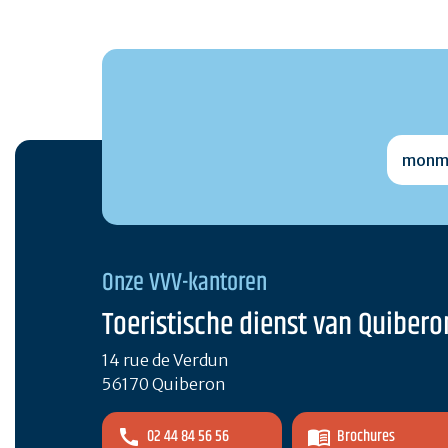
monmai
Onze VVV-kantoren
Toeristische dienst van Quibero
14 rue de Verdun
56170 Quiberon
02 44 84 56 56
Brochures