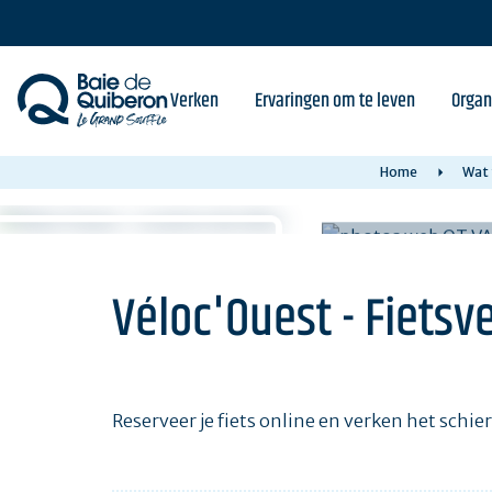
Skip
to
main
content
Verken
Ervaringen om te leven
Organ
Home
Wat 
Véloc'Ouest - Fietsv
Reserveer je fiets online en verken het schi