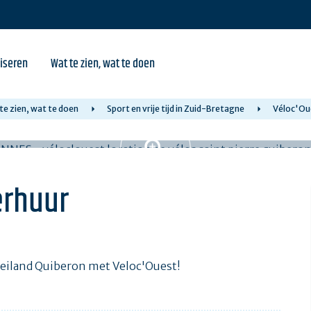
iseren
Wat te zien, wat te doen
te zien, wat te doen
Sport en vrije tijd in Zuid-Bretagne
Véloc'Oue
erhuur
ereiland Quiberon met Veloc'Ouest!