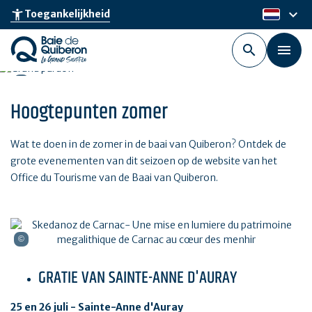
Skip
keyboard_arrow_down
accessibility_new
Toegankelijkheid
nl
to
main
content
Hoogtepunten zomer
Wat te doen in de zomer in de baai van Quiberon? Ontdek de
grote evenementen van dit seizoen op de website van het
Office du Tourisme van de Baai van Quiberon.
GRATIE VAN SAINTE-ANNE D'AURAY
25 en 26 juli - Sainte-Anne d'Auray