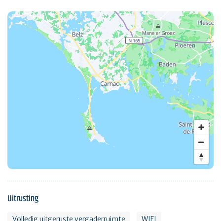
Uitrusting
Volledig uitgeruste vergaderruimte
WIFI