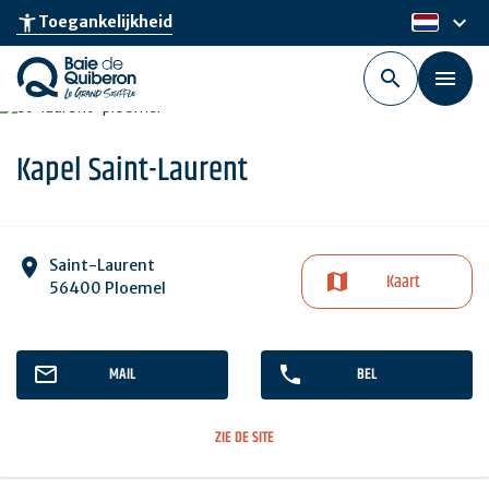
Skip
keyboard_arrow_down
accessibility_new
Toegankelijkheid
nl
to
main
content
Kapel Saint-Laurent
Saint-Laurent
Kaart
56400 Ploemel
MAIL
BEL
ZIE DE SITE