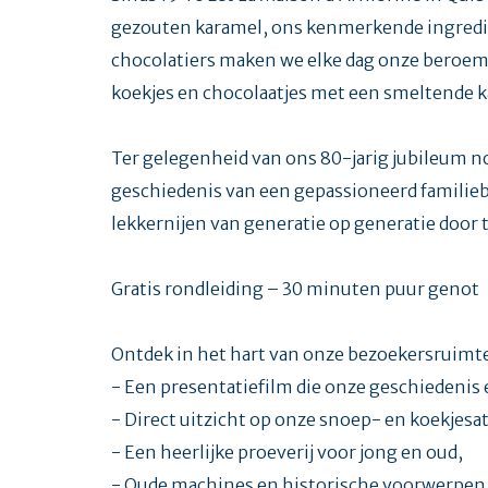
gezouten karamel, ons kenmerkende ingredië
chocolatiers maken we elke dag onze beroemd
koekjes en chocolaatjes met een smeltende k
Ter gelegenheid van ons 80-jarig jubileum no
geschiedenis van een gepassioneerd familiebe
lekkernijen van generatie op generatie door 
Gratis rondleiding – 30 minuten puur genot
Ontdek in het hart van onze bezoekersruimte
- Een presentatiefilm die onze geschiedenis
- Direct uitzicht op onze snoep- en koekjesat
- Een heerlijke proeverij voor jong en oud,
- Oude machines en historische voorwerpen 