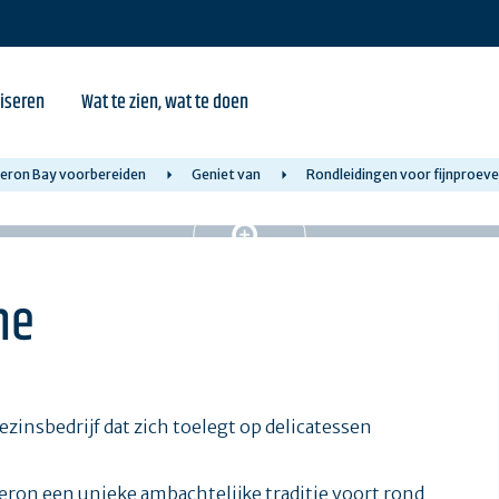
iseren
Wat te zien, wat te doen
iberon Bay voorbereiden
Geniet van
Rondleidingen voor fijnproeve
ne
zinsbedrijf dat zich toelegt op delicatessen
eron een unieke ambachtelijke traditie voort rond