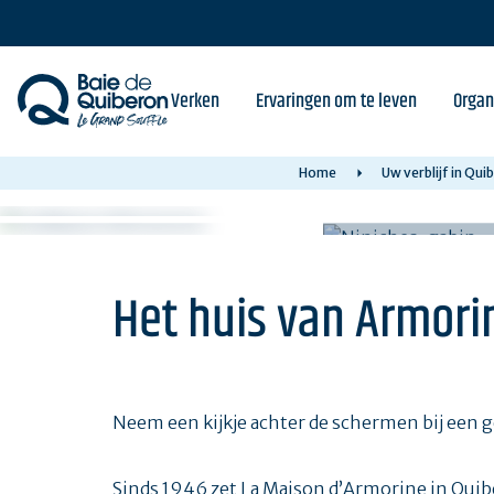
Skip
to
main
content
Verken
Ervaringen om te leven
Organ
Home
Uw verblijf in Qu
Het huis van Armori
Neem een kijkje achter de schermen bij een ge
Sinds 1946 zet La Maison d’Armorine in Quib