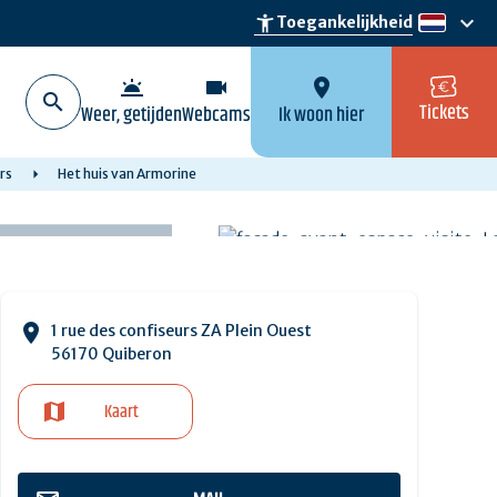
keyboard_arrow_down
accessibility_new
Toegankelijkheid
nl
wb_twilight
videocam
location_on
Tickets
Weer, getijden
Webcams
Ik woon hier
rs
Het huis van Armorine
1 rue des confiseurs ZA Plein Ouest
56170 Quiberon
Kaart