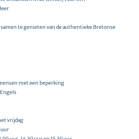
leer.
m samen te genieten van de authentieke Bretonse
n
or mensen met een beperking
 Engels
et vrijdag
 uur
1.00 uur, 14.30 uur en 15.30 uur