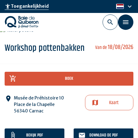
Skip
keyboard_arrow_down
accessibility_new
Toegankelijkheid
nl
to
main
content
Workshop pottenbakken
18/08/2026
Van de
BOEK
Musée de Préhistoire 10
Kaart
Place de la Chapelle
56340 Carnac
BEKIJK PDF
DOWNLOAD DE PDF