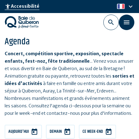
Aller
keyboard_arrow_down
accessibility_new
Accessibilité
fr
au
contenu
principal
Agenda
Concert, compétition sportive, exposition, spectacle
enfants, fest-noz, fête traditionnelle
... Venez vous amuser
et vous divertir en Baie de Quiberon, au sud de la Bretagne !
Animation gratuite ou payante, retrouvez toutes les
sorties et
idées d'activités
à faire en famille ou entre amis durant votre
séjour à Quiberon, Auray, La Trinité-sur-Mer, Erdeven...
Nombreuses manifestations et grands événements animent
les saisons. Consultez l'agenda ci-dessous pour la semaine ou
pour le week-end et contactez-nous pour plus d'informations.
AUJOURD'HUI
DEMAIN
CE WEEK-END