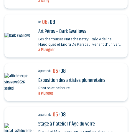
à Auray
Chanson française et Taylor Trio - Soul…
06
08
le
/
Art Péros – Dark Swallows
Les chanteuses Natacha Betzy-Raly, Adeline
Haudiquet et Enora De Parscau, venant d'univers
à Pluvigner
musicaux très différents, composent ensemble un
répertoire…
06
08
à partir du
/
Exposition des artistes pluneretains
Photos et peinture
à Pluneret
06
08
à partir du
/
Stage à l'atelier l'Âge du verre
Pascal et Marianne vous accueillent dans leur