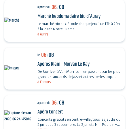
06
08
à partir du
/
Marché hebdomadaire bio d'Auray
Le marché bio se déroule chaque jeudi de 17h à 20h
à la Place Notre-Dame
à Auray
06
08
le
/
Apéros Klam - Morvan Le Ray
De Bon Iver à Van Morrison, en passant par les plus
grands standards de jazz et autres perles pop
à Camors
folk, Mo chante, accompagné de sa guitare et de
son…
06
08
à partir du
/
Apéro Concert
Concerts gratuits en centre-ville, tous les jeudis du
2 juillet au 3 septembre. Le 2 juillet : Nini Poulain -