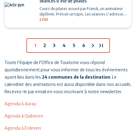
Séances d'été de pilates
Cours de pilates assuré par Franck, un animateur
diplômé. Prévoir un tapis. Les séances s'adressent
à Étel
à toutes et tous. Si mauvais temps, une salle…
chevron_right
last_page
1
2
3
4
5
6
Toute l’équipe de l’Office de Tourisme vous répond
quotidiennement pour vous informer de tous les événements
ayant lieu dans les
24 communes de la destination
. Le
calendrier des animations est aussi disponible dans nos accueils.
Recevez-le par email en vous inscrivant à notre newsletter.
Agenda à Auray
Agenda à Quiberon
Agenda à Erdeven