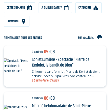
CETTE SEMAINE
A QUELLE DATE ?
CATÉGORIE
COMMUNE
print
RÉINITIALISER TOUS LES FILTRES
604 résultats
05
08
à partir du
/
Son et Lumière - Spectacle "Pierre de
Kériolet, le bandit de Dieu"
D'homme sans foi ni loi, Pierre de Kérilet devient
serviteur des plus pauvres. Son château se
à Sainte-Anne-d'Auray
transforme en refuge, sa vie en offrande.
Ordonné…
06
08
à partir du
/
Marché hebdomadaire de Saint-Pierre