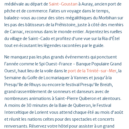
médiévale au départ de
Saint-Goustan
à Auray, ancien port de
pêche et de commerce. Faites un voyage dans le temps,
baladez-vous au coeur des sites mégalithiques du Morbihan sur
les pas des bâtisseurs de la Préhistoire, juste à côté des menhirs
de Carnac, reconnus dans le monde entier. Arpentez les ruelles
du village de Saint-Cado et profitez d'une vue sur la Ria d'Étel
tout en écoutant les légendes racontées par le guide.
Ne manquez pas les plus grands événements qui ponctuent
l’année comme le Spi Ouest-France - Banque Populaire Grand
Ouest, haut lieu de la voile dans le
port de la Trinité-sur-Mer
, la
Semaine du Golfe de Locmariaquer à Vannes et jusqu'à la
Presqu'île de Rhuys ou encore le festival Presqu'île Breizh,
grand rassemblement de sonneurs et danseurs avec de
nombreuses animations à Saint-Pierre Quiberon et alentours.
A moins de 30 minutes de la Baie de Quiberon, le Festival
Interceltique de Lorient vous attend chaque été au mois d'août
et réunit les nations celtes pour des spectacles et concerts
renversants. Réservez votre hôtel pour assister à un grand