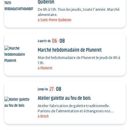
Quiberon
De 8h à 13h. Tous les jeudis, toute l'année. Marché
alimentaire.
à Saint-Pierre-Quiberon
06
08
à partir du
/
Marché hebdomadaire de Pluneret
Marché hebdomadaire de Pluneret le jeudi de 8h à
13h.
à Pluneret
27
08
jusqu'au
/
Atelier galette au feu de bois
Atelier fabrication de galette traditionnelle.
Parlons de l’alimentation et échangeons nos
à Brech
recettes autour de la galette. Fabrication, cuisson
au feu…