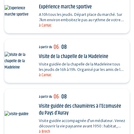
Expérience marche sportive
A 10h tous les jeudis. Départ place du marché. Sur
7km environ emboitez le pas au rythme de votre
à Carnac
coach sportif (6km environs) . La marche sportive
est…
06
08
à partir du
/
Visite de la chapelle de la Madeleine
Visite guidée de la chapelle de la Madeleine tous
les jeudis de 16h à 19h. Organisé par les amis de la
à Carnac
Chapelle de la Madeleine. Entrée libre. "Du…
06
08
à partir du
/
Visite guidée des chaumières à l’Ecomusée
du Pays d’Auray
Visite guidée accompagnée d’un médiateur. Venez
découvrir la vie paysanne avant 1950 : habitat,
à Brech
agriculture, paysage, savoir-faire… et enrichir…