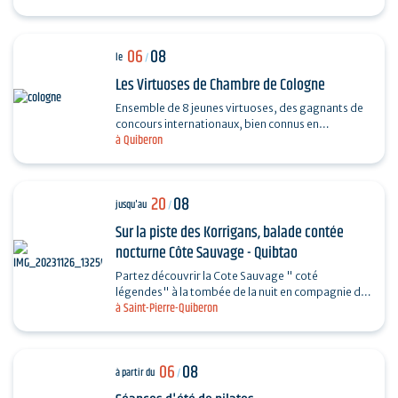
06
08
le
/
Les Virtuoses de Chambre de Cologne
Ensemble de 8 jeunes virtuoses, des gagnants de
concours internationaux, bien connus en
à Quiberon
Allemagne grâce à leur professionnalisme et à la
haute qualité…
20
08
jusqu'au
/
Sur la piste des Korrigans, balade contée
nocturne Côte Sauvage - Quibtao
Partez découvrir la Cote Sauvage " coté
légendes" à la tombée de la nuit en compagnie de
à Saint-Pierre-Quiberon
Charlotte et laissez-vous rêver au fil de vos pas et
des…
06
08
à partir du
/