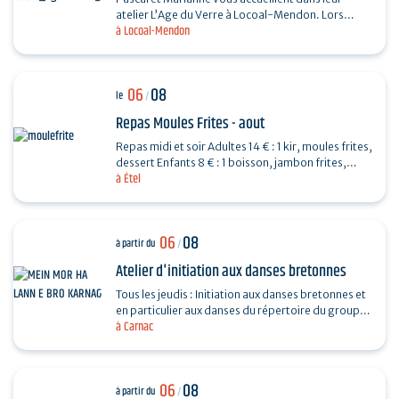
atelier L’Age du Verre à Locoal-Mendon. Lors
à Locoal-Mendon
d’une séance de 3 heures, vous fabriquerez des
perles de…
06
08
le
/
Repas Moules Frites - aout
Repas midi et soir Adultes 14 € : 1 kir, moules frites,
dessert Enfants 8 € : 1 boisson, jambon frites,
à Étel
dessert Repas organisé par l'APED pour la…
06
08
à partir du
/
Atelier d'initiation aux danses bretonnes
Tous les jeudis : Initiation aux danses bretonnes et
en particulier aux danses du répertoire du groupe
à Carnac
programmé le soir même au fest-noz organisé…
06
08
à partir du
/