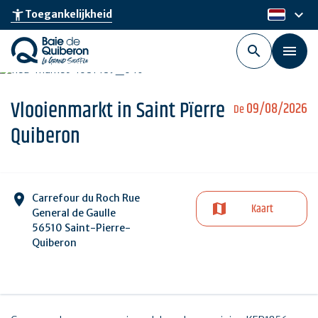
Skip
keyboard_arrow_down
accessibility_new
Toegankelijkheid
nl
to
main
content
Vlooienmarkt in Saint Pïerre
09/08/2026
De
Quiberon
Carrefour du Roch Rue
Kaart
General de Gaulle
56510 Saint-Pierre-
Quiberon