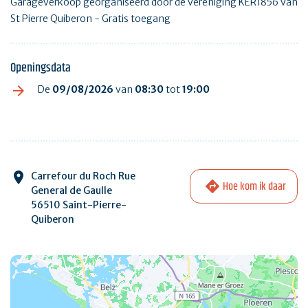
Garageverkoop georganiseerd door de vereniging KER1856 van
St Pierre Quiberon - Gratis toegang
Openingsdata
De
09/08/2026
van
08:30
tot
19:00
Carrefour du Roch Rue
Hoe kom ik daar
General de Gaulle
56510 Saint-Pierre-
Quiberon