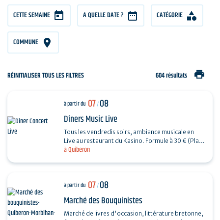
CETTE SEMAINE
A QUELLE DATE ?
CATÉGORIE
COMMUNE
print
RÉINITIALISER TOUS LES FILTRES
604 résultats
07
08
à partir du
/
Dîners Music Live
Tous les vendredis soirs, ambiance musicale en
Live au restaurant du Kasino. Formule à 30 € (Plat
à Quiberon
+ Dessert) + 7€ offerts en ticket de jeu.…
07
08
à partir du
/
Marché des Bouquinistes
Marché de livres d'occasion, littérature bretonne,