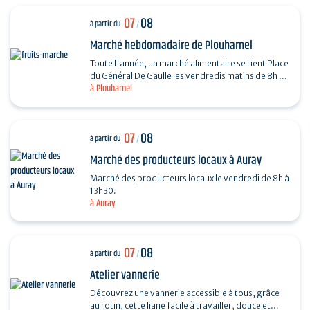
07
08
à partir du
/
Marché hebdomadaire de Plouharnel
Toute l'année, un marché alimentaire se tient Place
du Général De Gaulle les vendredis matins de 8h à
à Plouharnel
13h.
07
08
à partir du
/
Marché des producteurs locaux à Auray
Marché des producteurs locaux le vendredi de 8h à
13h30.
à Auray
07
08
à partir du
/
Atelier vannerie
Découvrez une vannerie accessible à tous, grâce
au rotin, cette liane facile à travailler, douce et