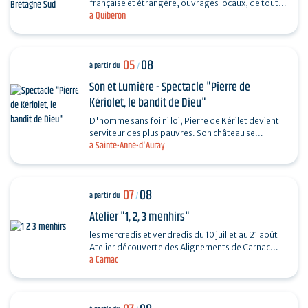
française et étrangère, ouvrages locaux, de toutes
à Quiberon
les périodes et toutes les collections...
05
08
à partir du
/
Son et Lumière - Spectacle "Pierre de
Kériolet, le bandit de Dieu"
D'homme sans foi ni loi, Pierre de Kérilet devient
serviteur des plus pauvres. Son château se
à Sainte-Anne-d'Auray
transforme en refuge, sa vie en offrande.
Ordonné…
07
08
à partir du
/
Atelier "1, 2, 3 menhirs"
les mercredis et vendredis du 10 juillet au 21 août
Atelier découverte des Alignements de Carnac
à Carnac
destiné aux enfants de 4 à 6 ans en compagnie
de…