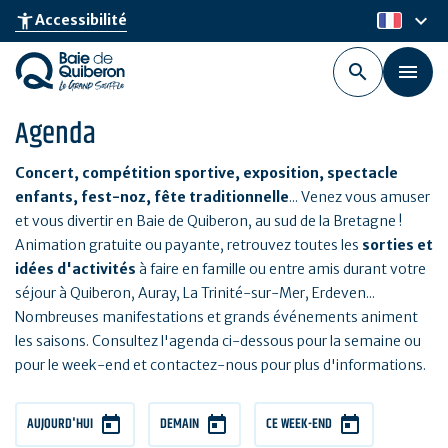
Aller
keyboard_arrow_down
accessibility_new
Accessibilité
fr
au
contenu
principal
Agenda
Concert, compétition sportive, exposition, spectacle
enfants, fest-noz, fête traditionnelle
... Venez vous amuser
et vous divertir en Baie de Quiberon, au sud de la Bretagne !
Animation gratuite ou payante, retrouvez toutes les
sorties et
idées d'activités
à faire en famille ou entre amis durant votre
séjour à Quiberon, Auray, La Trinité-sur-Mer, Erdeven...
Nombreuses manifestations et grands événements animent
les saisons. Consultez l'agenda ci-dessous pour la semaine ou
pour le week-end et contactez-nous pour plus d'informations.
AUJOURD'HUI
DEMAIN
CE WEEK-END