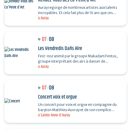
Rendez-vous des Co'Peint d'Art
Auray regorge de nombreux artistes aux talents
incroyables. Et cela fait plus de 16 ans que ces
à Auray
derniers se réunissent tous les étés. Pour
découvrir…
07
08
le
/
Les Vendredis Dañs Alre
Fest-noz animé par le groupe Makadam Fentus,
groupe interprétant des airs à danser de
à Auray
Bretagne. Il propose des airs et des chants issus de
la tradition…
07
08
le
/
Concert voix et orgue
Un concert pour voix et orgue en compagnie du
baryton Matthieu Auvray et de son complice
à Sainte-Anne-d'Auray
Antoine Joly aux claviers, pour un moment
suspendu au cœur de…