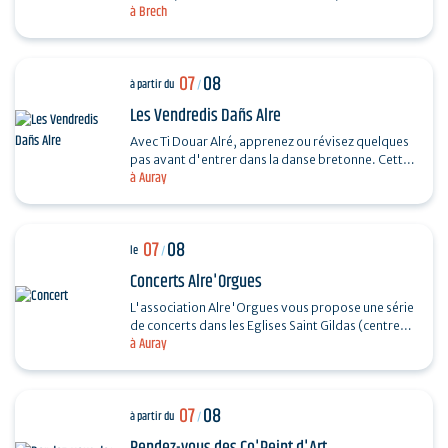
à Brech
souple. Réalisez un petit panier en rotin.…
07
08
à partir du
/
Les Vendredis Dañs Alre
Avec Ti Douar Alré, apprenez ou révisez quelques
pas avant d'entrer dans la danse bretonne. Cette
à Auray
initiation est suivie d'un fest-noz animé par un…
07
08
le
/
Concerts Alre'Orgues
L'association Alre'Orgues vous propose une série
de concerts dans les Eglises Saint Gildas (centre-
à Auray
ville) et Saint-Sauveur (Saint-Goustan) Trio Pêr…
07
08
à partir du
/