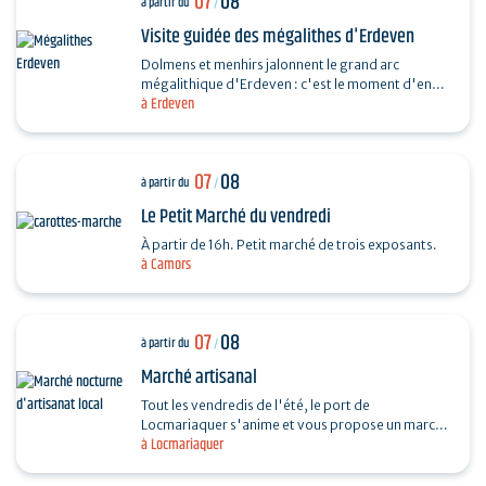
07
08
à partir du
/
Visite guidée des mégalithes d'Erdeven
Dolmens et menhirs jalonnent le grand arc
mégalithique d'Erdeven : c'est le moment d'en
à Erdeven
découvrir un peu plus. Des Alignements de
Kerzerho au Dolmen de…
07
08
à partir du
/
Le Petit Marché du vendredi
À partir de 16h. Petit marché de trois exposants.
à Camors
07
08
à partir du
/
Marché artisanal
Tout les vendredis de l'été, le port de
Locmariaquer s'anime et vous propose un marché
à Locmariaquer
nocturne d'artisanat local. Les musiciens
souhaitant venir…