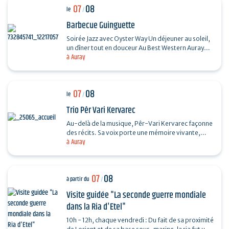
07
08
le
/
Barbecue Guinguette
Soirée Jazz avec Oyster Way Un déjeuner au soleil,
un dîner tout en douceur Au Best Western Auray
à Auray
Hôtel du Loch, la terrasse du restaurant La
Sterne…
07
08
le
/
Trio Pêr Vari Kervarec
Au-delà de la musique, Pêr-Vari Kervarec façonne
des récits. Sa voix porte une mémoire vivante,
à Auray
enracinée dans l’âme collective, où chaque mot…
07
08
à partir du
/
Visite guidée "La seconde guerre mondiale
dans la Ria d'Etel"
10h - 12h, chaque vendredi : Du fait de sa proximité