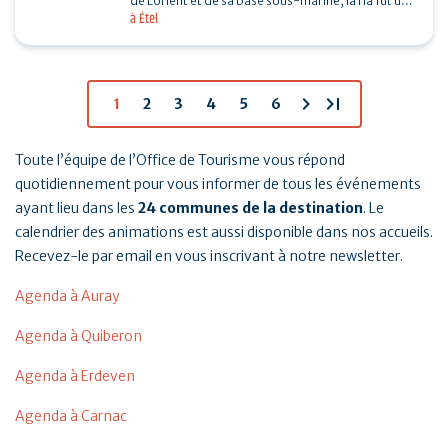
de Lorient et de sa base sous-marine, la ria fut un
à Étel
enjeu important de la seconde guerre mondiale.…
chevron_right
last_page
1
2
3
4
5
6
Toute l’équipe de l’Office de Tourisme vous répond
quotidiennement pour vous informer de tous les événements
ayant lieu dans les
24 communes de la destination
. Le
calendrier des animations est aussi disponible dans nos accueils.
Recevez-le par email en vous inscrivant à notre newsletter.
Agenda à Auray
Agenda à Quiberon
Agenda à Erdeven
Agenda à Carnac