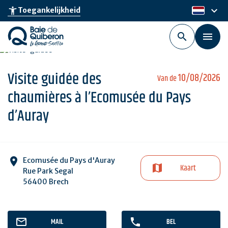
Skip
keyboard_arrow_down
accessibility_new
Toegankelijkheid
nl
to
main
content
Visite guidée des
10/08/2026
Van de
chaumières à l’Ecomusée du Pays
d’Auray
Ecomusée du Pays d'Auray
Kaart
Rue Park Segal
56400 Brech
MAIL
BEL