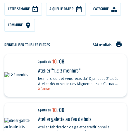
CETTE SEMAINE
A QUELLE DATE ?
CATÉGORIE
COMMUNE
print
RÉINITIALISER TOUS LES FILTRES
544 résultats
10
08
à partir du
/
Atelier "1, 2, 3 menhirs"
les mercredis et vendredis du 10 juillet au 21 août
Atelier découverte des Alignements de Carnac
à Carnac
destiné aux enfants de 4 à 6 ans en compagnie
de…
10
08
à partir du
/
Atelier galette au feu de bois
Atelier fabrication de galette traditionnelle.