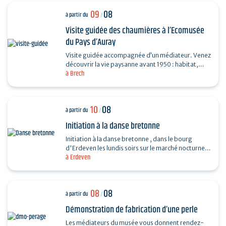
09
08
à partir du
/
Visite guidée des chaumières à l’Ecomusée
du Pays d’Auray
Visite guidée accompagnée d’un médiateur. Venez
découvrir la vie paysanne avant 1950 : habitat,
à Brech
agriculture, paysage, savoir-faire… et enrichir…
10
08
à partir du
/
Initiation à la danse bretonne
Initiation à la danse bretonne , dans le bourg
d'Erdeven les lundis soirs sur le marché nocturne.
à Erdeven
Gratuit. En cas de forte chaleur, l'initiation se…
08
08
à partir du
/
Démonstration de fabrication d’une perle
Les médiateurs du musée vous donnent rendez-