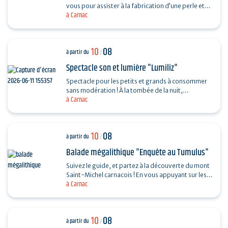
vous pour assister à la fabrication d’une perle et
à Carnac
vous dévoiler les techniques ingénieuses…
10
08
à partir du
/
Spectacle son et lumière "Lumiliz"
Spectacle pour les petits et grands à consommer
sans modération ! À la tombée de la nuit,
à Carnac
découvrez un spectacle de projections
monumentales sur le…
10
08
à partir du
/
Balade mégalithique "Enquête au Tumulus"
Suivez le guide, et partez à la découverte du mont
Saint-Michel carnacois ! En vous appuyant sur les
à Carnac
découvertes archéologiques et vos observations,
…
10
08
à partir du
/