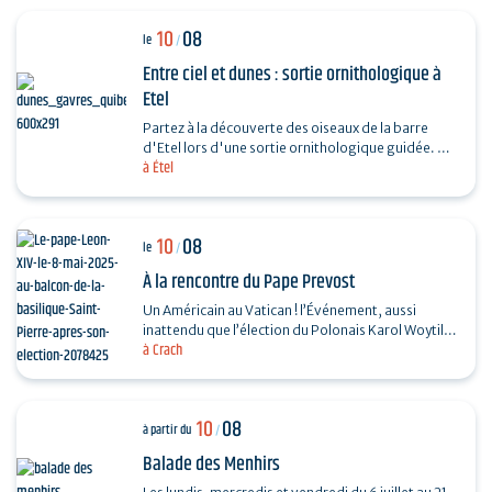
10
08
le
/
Entre ciel et dunes : sortie ornithologique à
Etel
Partez à la découverte des oiseaux de la barre
d'Etel lors d'une sortie ornithologique guidée. Un
à Étel
rendez-vous privilégié entre océan, dunes et…
10
08
le
/
À la rencontre du Pape Prevost
Un Américain au Vatican ! l’Événement, aussi
inattendu que l’élection du Polonais Karol Woytila
à Crach
en son temps, donne à l’Église un Pape…
10
08
à partir du
/
Balade des Menhirs