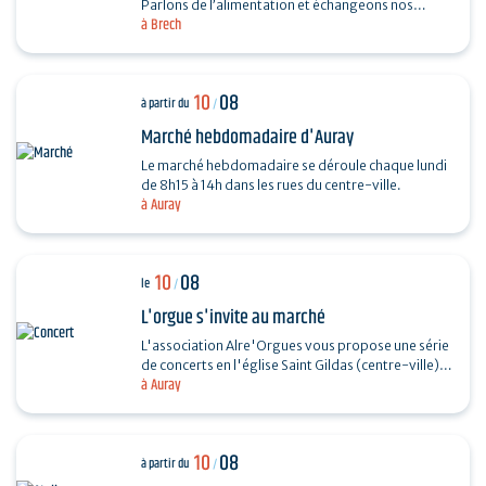
Parlons de l’alimentation et échangeons nos
à Brech
recettes autour de la galette. Fabrication, cuisson
au feu…
10
08
à partir du
/
Marché hebdomadaire d'Auray
Le marché hebdomadaire se déroule chaque lundi
de 8h15 à 14h dans les rues du centre-ville.
à Auray
10
08
le
/
L'orgue s'invite au marché
L'association Alre'Orgues vous propose une série
de concerts en l'église Saint Gildas (centre-ville).
à Auray
Récital d'orgue - Roland Guyomach Sans…
10
08
à partir du
/