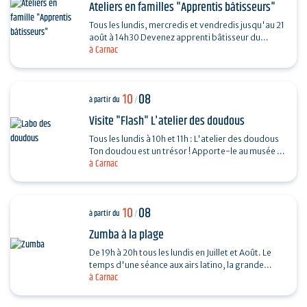
Ateliers en familles "Apprentis bâtisseurs"
Tous les lundis, mercredis et vendredis jusqu'au 21
août à 14h30 Devenez apprenti bâtisseur du
à Carnac
Néolithique pour percer les secrets de
construction…
10
08
à partir du
/
Visite "Flash" L'atelier des doudous
Tous les lundis à 10h et 11h : L'atelier des doudous
Ton doudou est un trésor ! Apporte-le au musée et
à Carnac
étudie-le comme un objet de collection. À…
10
08
à partir du
/
Zumba à la plage
De 19h à 20h tous les lundis en Juillet et Août. Le
temps d'une séance aux airs latino, la grande
à Carnac
plage se transforme en dancefloor avec Francine
aux…