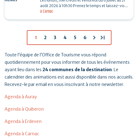
Les lundis, mercredis et vendredi du 6 juillet au 21
août 2026 à 10h30 Prenez le temps et laissez-vous
à Carnac
guider pour une balade le long des…
chevron_right
last_page
1
2
3
4
5
6
Toute l’équipe de l’Office de Tourisme vous répond
quotidiennement pour vous informer de tous les événements
ayant lieu dans les
24 communes de la destination
. Le
calendrier des animations est aussi disponible dans nos accueils.
Recevez-le par email en vous inscrivant à notre newsletter.
Agenda à Auray
Agenda à Quiberon
Agenda à Erdeven
Agenda à Carnac