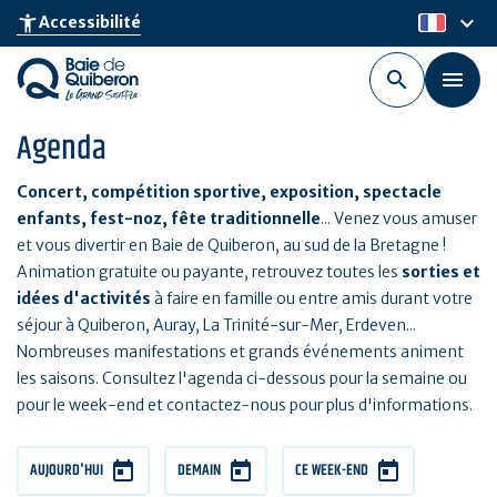
Aller
keyboard_arrow_down
accessibility_new
Accessibilité
fr
au
contenu
principal
Agenda
Concert, compétition sportive, exposition, spectacle
enfants, fest-noz, fête traditionnelle
... Venez vous amuser
et vous divertir en Baie de Quiberon, au sud de la Bretagne !
Animation gratuite ou payante, retrouvez toutes les
sorties et
idées d'activités
à faire en famille ou entre amis durant votre
séjour à Quiberon, Auray, La Trinité-sur-Mer, Erdeven...
Nombreuses manifestations et grands événements animent
les saisons. Consultez l'agenda ci-dessous pour la semaine ou
pour le week-end et contactez-nous pour plus d'informations.
AUJOURD'HUI
DEMAIN
CE WEEK-END