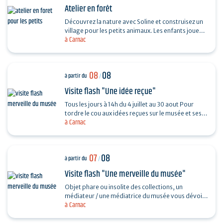
Atelier en forêt
Découvrez la nature avec Soline et construisez un
village pour les petits animaux. Les enfants jouent
à Carnac
et participent à diverses activités au cœur de…
08
08
à partir du
/
Visite flash "Une idée reçue"
Tous les jours à 14h du 4 juillet au 30 aout Pour
tordre le cou aux idées reçues sur le musée et ses
à Carnac
collections, piochez au hasard une question et…
07
08
à partir du
/
Visite flash "Une merveille du musée"
Objet phare ou insolite des collections, un
médiateur / une médiatrice du musée vous dévoile
à Carnac
son histoire. Sans réservation. Durée 30…