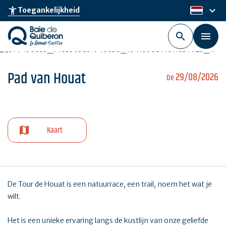
Skip
keyboard_arrow_down
accessibility_new
Toegankelijkheid
nl
to
main
content
Pad van Houat
29/08/2026
De
Kaart
De Tour de Houat is een natuurrace, een trail, noem het wat je
wilt.
Het is een unieke ervaring langs de kustlijn van onze geliefde