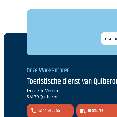
monmai
Onze VVV-kantoren
Toeristische dienst van Quibero
14 rue de Verdun
56170 Quiberon
02 44 84 56 56
Brochures