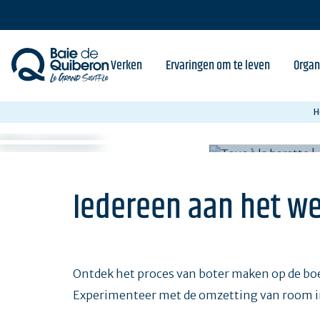
Skip
to
main
content
Verken
Ervaringen om te leven
Organ
H
Iedereen aan het w
Ontdek het proces van boter maken op de bo
Experimenteer met de omzetting van room i