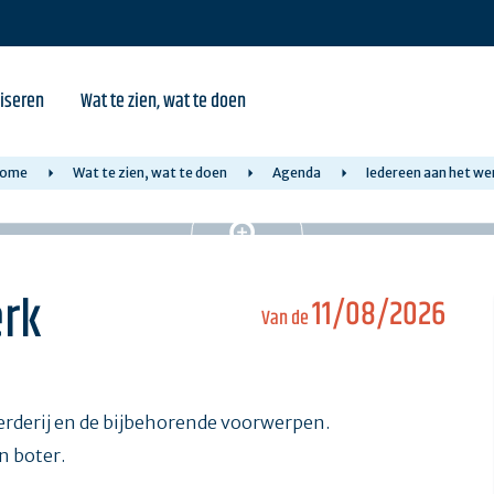
iseren
Wat te zien, wat te doen
ome
Wat te zien, wat te doen
Agenda
Iedereen aan het we
erk
11/08/2026
Van de
erderij en de bijbehorende voorwerpen.
n boter.