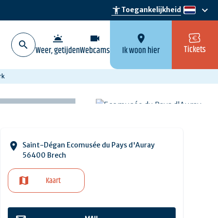
keyboard_arrow_down
accessibility_new
Toegankelijkheid
nl
wb_twilight
videocam
location_on
Tickets
Weer, getijden
Webcams
Ik woon hier
rk
Saint-Dégan Ecomusée du Pays d'Auray
56400 Brech
Kaart