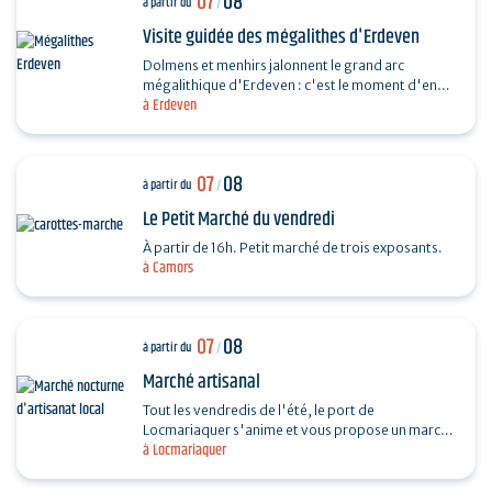
07
08
à partir du
/
Visite guidée des mégalithes d'Erdeven
Dolmens et menhirs jalonnent le grand arc
mégalithique d'Erdeven : c'est le moment d'en
à Erdeven
découvrir un peu plus. Des Alignements de
Kerzerho au Dolmen de…
07
08
à partir du
/
Le Petit Marché du vendredi
À partir de 16h. Petit marché de trois exposants.
à Camors
07
08
à partir du
/
Marché artisanal
Tout les vendredis de l'été, le port de
Locmariaquer s'anime et vous propose un marché
à Locmariaquer
nocturne d'artisanat local. Les musiciens
souhaitant venir…