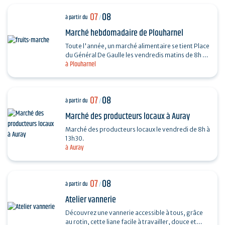
07
08
à partir du
/
Marché hebdomadaire de Plouharnel
Toute l'année, un marché alimentaire se tient Place
du Général De Gaulle les vendredis matins de 8h à
à Plouharnel
13h.
07
08
à partir du
/
Marché des producteurs locaux à Auray
Marché des producteurs locaux le vendredi de 8h à
13h30.
à Auray
07
08
à partir du
/
Atelier vannerie
Découvrez une vannerie accessible à tous, grâce
au rotin, cette liane facile à travailler, douce et