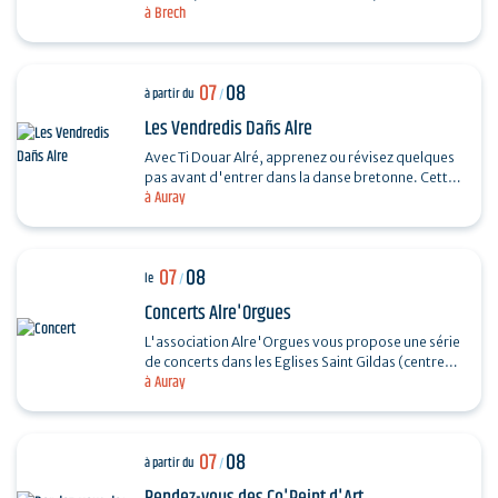
à Brech
souple. Réalisez un petit panier en rotin.…
07
08
à partir du
/
Les Vendredis Dañs Alre
Avec Ti Douar Alré, apprenez ou révisez quelques
pas avant d'entrer dans la danse bretonne. Cette
à Auray
initiation est suivie d'un fest-noz animé par un…
07
08
le
/
Concerts Alre'Orgues
L'association Alre'Orgues vous propose une série
de concerts dans les Eglises Saint Gildas (centre-
à Auray
ville) et Saint-Sauveur (Saint-Goustan) Trio Pêr…
07
08
à partir du
/