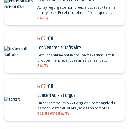
Rendez-vous des Co'Peint d'Art
Auray regorge de nombreux artistes aux talents
incroyables. Et cela fait plus de 16 ans que ces
à Auray
derniers se réunissent tous les étés. Pour
découvrir…
07
08
le
/
Les Vendredis Dañs Alre
Fest-noz animé par le groupe Makadam Fentus,
groupe interprétant des airs à danser de
à Auray
Bretagne. Il propose des airs et des chants issus de
la tradition…
07
08
le
/
Concert voix et orgue
Un concert pour voix et orgue en compagnie du
baryton Matthieu Auvray et de son complice
à Sainte-Anne-d'Auray
Antoine Joly aux claviers, pour un moment
suspendu au cœur de…