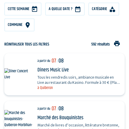
CETTE SEMAINE
A QUELLE DATE ?
CATÉGORIE
COMMUNE
print
RÉINITIALISER TOUS LES FILTRES
592 résultats
07
08
à partir du
/
Dîners Music Live
Tous les vendredis soirs, ambiance musicale en
Live au restaurant du Kasino. Formule à 30 € (Plat
à Quiberon
+ Dessert) + 7€ offerts en ticket de jeu.…
07
08
à partir du
/
Marché des Bouquinistes
Marché de livres d'occasion, littérature bretonne,