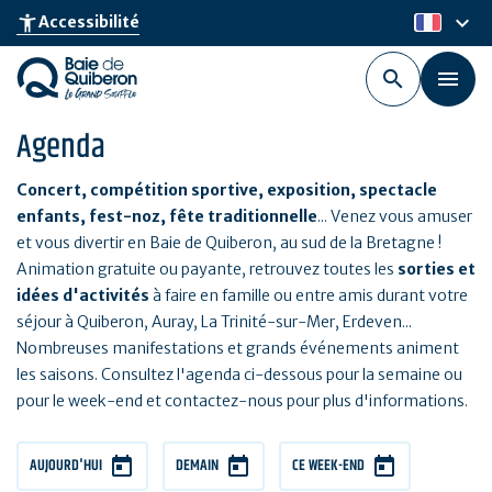
Aller
keyboard_arrow_down
accessibility_new
Accessibilité
fr
au
contenu
principal
Agenda
Concert, compétition sportive, exposition, spectacle
enfants, fest-noz, fête traditionnelle
... Venez vous amuser
et vous divertir en Baie de Quiberon, au sud de la Bretagne !
Animation gratuite ou payante, retrouvez toutes les
sorties et
idées d'activités
à faire en famille ou entre amis durant votre
séjour à Quiberon, Auray, La Trinité-sur-Mer, Erdeven...
Nombreuses manifestations et grands événements animent
les saisons. Consultez l'agenda ci-dessous pour la semaine ou
pour le week-end et contactez-nous pour plus d'informations.
AUJOURD'HUI
DEMAIN
CE WEEK-END