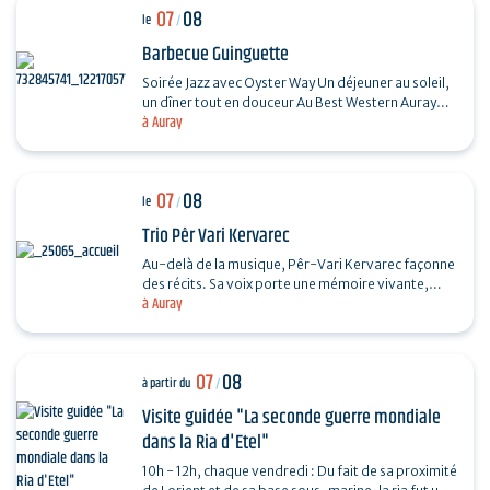
07
08
le
/
Barbecue Guinguette
Soirée Jazz avec Oyster Way Un déjeuner au soleil,
un dîner tout en douceur Au Best Western Auray
à Auray
Hôtel du Loch, la terrasse du restaurant La
Sterne…
07
08
le
/
Trio Pêr Vari Kervarec
Au-delà de la musique, Pêr-Vari Kervarec façonne
des récits. Sa voix porte une mémoire vivante,
à Auray
enracinée dans l’âme collective, où chaque mot…
07
08
à partir du
/
Visite guidée "La seconde guerre mondiale
dans la Ria d'Etel"
10h - 12h, chaque vendredi : Du fait de sa proximité