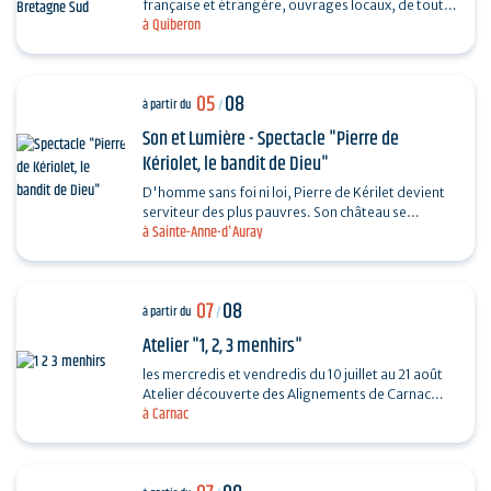
française et étrangère, ouvrages locaux, de toutes
à Quiberon
les périodes et toutes les collections...
05
08
à partir du
/
Son et Lumière - Spectacle "Pierre de
Kériolet, le bandit de Dieu"
D'homme sans foi ni loi, Pierre de Kérilet devient
serviteur des plus pauvres. Son château se
à Sainte-Anne-d'Auray
transforme en refuge, sa vie en offrande.
Ordonné…
07
08
à partir du
/
Atelier "1, 2, 3 menhirs"
les mercredis et vendredis du 10 juillet au 21 août
Atelier découverte des Alignements de Carnac
à Carnac
destiné aux enfants de 4 à 6 ans en compagnie
de…