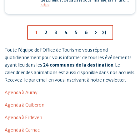
de Lorient et de sa base sous-marine, la ria fut un
à Étel
enjeu important de la seconde guerre mondiale.…
chevron_right
last_page
1
2
3
4
5
6
Toute l’équipe de l’Office de Tourisme vous répond
quotidiennement pour vous informer de tous les événements
ayant lieu dans les
24 communes de la destination
. Le
calendrier des animations est aussi disponible dans nos accueils.
Recevez-le par email en vous inscrivant à notre newsletter.
Agenda à Auray
Agenda à Quiberon
Agenda à Erdeven
Agenda à Carnac