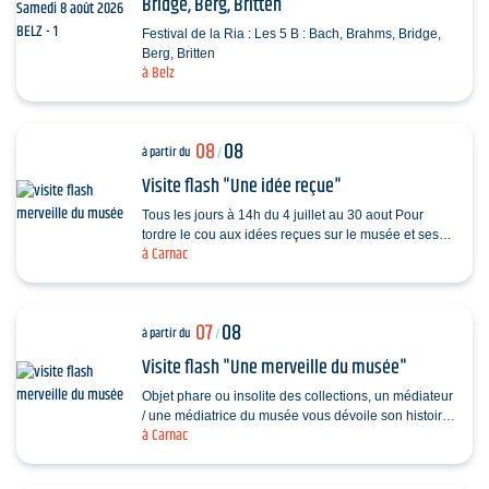
Bridge, Berg, Britten
Festival de la Ria : Les 5 B : Bach, Brahms, Bridge,
Berg, Britten
à Belz
08
08
à partir du
/
Visite flash "Une idée reçue"
Tous les jours à 14h du 4 juillet au 30 aout Pour
tordre le cou aux idées reçues sur le musée et ses
à Carnac
collections, piochez au hasard une question et…
07
08
à partir du
/
Visite flash "Une merveille du musée"
Objet phare ou insolite des collections, un médiateur
/ une médiatrice du musée vous dévoile son histoire.
à Carnac
Sans réservation. Durée 30…