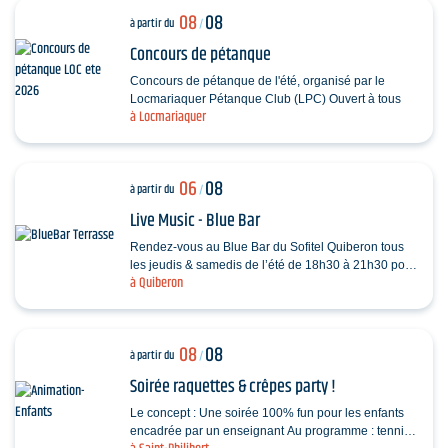
08
08
à partir du
/
Concours de pétanque
Concours de pétanque de l'été, organisé par le
Locmariaquer Pétanque Club (LPC) Ouvert à tous
à Locmariaquer
06
08
à partir du
/
Live Music - Blue Bar
Rendez-vous au Blue Bar du Sofitel Quiberon tous
les jeudis & samedis de l’été de 18h30 à 21h30 pour
à Quiberon
vivre des instants musicaux & conviviaux avec…
08
08
à partir du
/
Soirée raquettes & crêpes party !
Le concept : Une soirée 100% fun pour les enfants
encadrée par un enseignant Au programme : tennis,