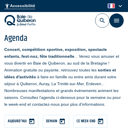
Aller
keyboard_arrow_down
accessibility_new
Accessibilité
fr
au
contenu
principal
Agenda
Concert, compétition sportive, exposition, spectacle
enfants, fest-noz, fête traditionnelle
... Venez vous amuser et
vous divertir en Baie de Quiberon, au sud de la Bretagne !
Animation gratuite ou payante, retrouvez toutes les
sorties et
idées d'activités
à faire en famille ou entre amis durant votre
séjour à Quiberon, Auray, La Trinité-sur-Mer, Erdeven...
Nombreuses manifestations et grands événements animent les
saisons. Consultez l'agenda ci-dessous pour la semaine ou pour
le week-end et contactez-nous pour plus d'informations.
AUJOURD'HUI
DEMAIN
CE WEEK-END