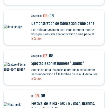
08
08
à partir du
/
Démonstration de fabrication d’une perle
Les médiateurs du musée vous donnent rendez-
vous pour assister à la fabrication d’une perle et
à Carnac
vous dévoiler les techniques ingénieuses…
07
08
à partir du
/
Spectacle son et lumière "Lumiliz"
Spectacle pour les petits et grands à consommer
sans modération ! À la tombée de la nuit, découvrez
à Carnac
un spectacle de projections monumentales sur le…
08
08
le
/
Festival de la Ria - Les 5 B : Bach, Brahms,