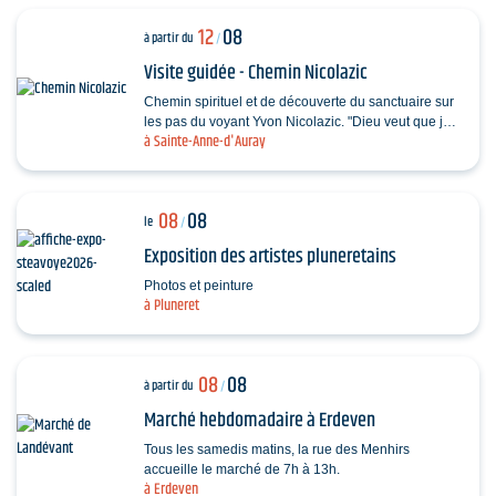
12
08
à partir du
/
Visite guidée - Chemin Nicolazic
Chemin spirituel et de découverte du sanctuaire sur
les pas du voyant Yvon Nicolazic. "Dieu veut que je
à Sainte-Anne-d'Auray
sois honorée ici", telles furent les paroles de…
08
08
le
/
Exposition des artistes pluneretains
Photos et peinture
à Pluneret
08
08
à partir du
/
Marché hebdomadaire à Erdeven
Tous les samedis matins, la rue des Menhirs
accueille le marché de 7h à 13h.
à Erdeven