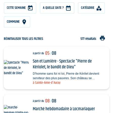
CETTE SEMAINE
A QUELLE DATE ?
CATÉGORIE
COMMUNE
print
RÉINITIALISER TOUS LES FILTRES
577 résultats
05
08
à partir du
/
Son et Lumière - Spectacle "Pierre de
Kériolet, le bandit de Dieu"
D'homme sans foi ni loi, Pierre de Kérilet devient
serviteur des plus pauvres. Son château se
à Sainte-Anne-d'Auray
transforme en refuge, sa vie en offrande. Ordonné…
08
08
à partir du
/
Marché hebdomadaire à Locmariaquer