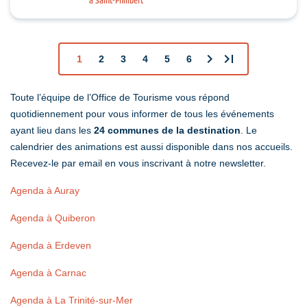
à Saint-Philibert
padel et pickleball suivis d’un Breizh picnic :…
chevron_right
last_page
1
2
3
4
5
6
Toute l’équipe de l’Office de Tourisme vous répond
quotidiennement pour vous informer de tous les événements
ayant lieu dans les
24 communes de la destination
. Le
calendrier des animations est aussi disponible dans nos accueils.
Recevez-le par email en vous inscrivant à notre newsletter.
Agenda à Auray
Agenda à Quiberon
Agenda à Erdeven
Agenda à Carnac
Agenda à La Trinité-sur-Mer