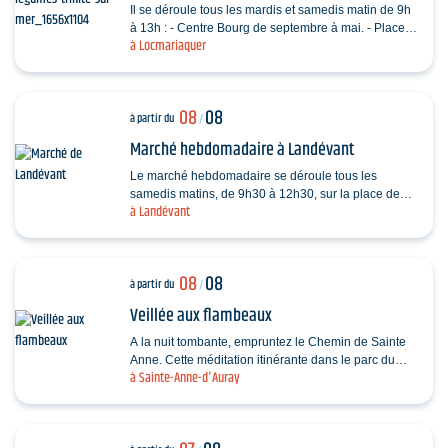
Il se déroule tous les mardis et samedis matin de 9h
à 13h : - Centre Bourg de septembre à mai. - Place
à Locmariaquer
De Gaulle de juin à août.
08
08
à partir du
/
Marché hebdomadaire à Landévant
Le marché hebdomadaire se déroule tous les
samedis matins, de 9h30 à 12h30, sur la place de
à Landévant
l'Église (côté parking).
08
08
à partir du
/
Veillée aux flambeaux
A la nuit tombante, empruntez le Chemin de Sainte
Anne. Cette méditation itinérante dans le parc du
à Sainte-Anne-d'Auray
sanctuaire permet d’arpenter la vie et le message…