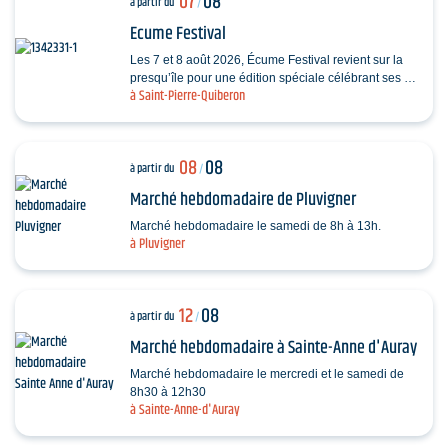
07
08
à partir du
/
Ecume Festival
Les 7 et 8 août 2026, Écume Festival revient sur la
presqu’île pour une édition spéciale célébrant ses 5
à Saint-Pierre-Quiberon
ans. En seulement quelques années,…
08
08
à partir du
/
Marché hebdomadaire de Pluvigner
Marché hebdomadaire le samedi de 8h à 13h.
à Pluvigner
12
08
à partir du
/
Marché hebdomadaire à Sainte-Anne d'Auray
Marché hebdomadaire le mercredi et le samedi de
8h30 à 12h30
à Sainte-Anne-d'Auray