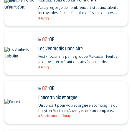
Rendez-vous des Co'Peint d'Art
Auray regorge de nombreux artistes aux talents
incroyables. Et cela fait plus de 16 ans que ces
à Auray
derniers se réunissent tous les étés. Pour
découvrir…
07
08
le
/
Les Vendredis Dañs Alre
Fest-noz animé par le groupe Makadam Fentus,
groupe interprétant des airs à danser de
à Auray
Bretagne. Il propose des airs et des chants issus de
la tradition…
07
08
le
/
Concert voix et orgue
Un concert pour voix et orgue en compagnie du
baryton Matthieu Auvray et de son complice
à Sainte-Anne-d'Auray
Antoine Joly aux claviers, pour un moment
suspendu au cœur de…