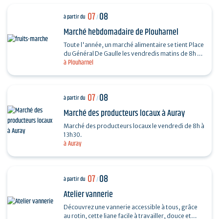
07
08
à partir du
/
Marché hebdomadaire de Plouharnel
Toute l'année, un marché alimentaire se tient Place
du Général De Gaulle les vendredis matins de 8h à
à Plouharnel
13h.
07
08
à partir du
/
Marché des producteurs locaux à Auray
Marché des producteurs locaux le vendredi de 8h à
13h30.
à Auray
07
08
à partir du
/
Atelier vannerie
Découvrez une vannerie accessible à tous, grâce
au rotin, cette liane facile à travailler, douce et