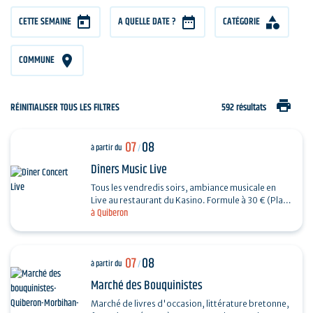
CETTE SEMAINE
A QUELLE DATE ?
CATÉGORIE
COMMUNE
print
RÉINITIALISER TOUS LES FILTRES
592 résultats
07
08
à partir du
/
Dîners Music Live
Tous les vendredis soirs, ambiance musicale en
Live au restaurant du Kasino. Formule à 30 € (Plat
à Quiberon
+ Dessert) + 7€ offerts en ticket de jeu.…
07
08
à partir du
/
Marché des Bouquinistes
Marché de livres d'occasion, littérature bretonne,