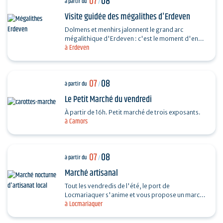
07
08
à partir du
/
Visite guidée des mégalithes d'Erdeven
Dolmens et menhirs jalonnent le grand arc
mégalithique d'Erdeven : c'est le moment d'en
à Erdeven
découvrir un peu plus. Des Alignements de
Kerzerho au Dolmen de…
07
08
à partir du
/
Le Petit Marché du vendredi
À partir de 16h. Petit marché de trois exposants.
à Camors
07
08
à partir du
/
Marché artisanal
Tout les vendredis de l'été, le port de
Locmariaquer s'anime et vous propose un marché
à Locmariaquer
nocturne d'artisanat local. Les musiciens
souhaitant venir…