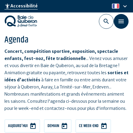
Aller
keyboard_arrow_down
accessibility_new
Accessibilité
fr
au
contenu
principal
Agenda
Concert, compétition sportive, exposition, spectacle
enfants, fest-noz, fête traditionnelle
... Venez vous amuser
et vous divertir en Baie de Quiberon, au sud de la Bretagne !
Animation gratuite ou payante, retrouvez toutes les
sorties et
idées d'activités
à faire en famille ou entre amis durant votre
séjour à Quiberon, Auray, La Trinité-sur-Mer, Erdeven...
Nombreuses manifestations et grands événements animent
les saisons. Consultez l'agenda ci-dessous pour la semaine ou
pour le week-end et contactez-nous pour plus d'informations.
AUJOURD'HUI
DEMAIN
CE WEEK-END