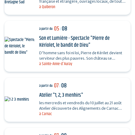
française et étrangère, ouvrages locaux, de toutes
à Quiberon
les périodes et toutes les collections...
05
08
à partir du
/
Son et Lumière - Spectacle "Pierre de
Kériolet, le bandit de Dieu"
D'homme sans foi ni loi, Pierre de Kérilet devient
serviteur des plus pauvres. Son château se
à Sainte-Anne-d'Auray
transforme en refuge, sa vie en offrande.
Ordonné…
07
08
à partir du
/
Atelier "1, 2, 3 menhirs"
les mercredis et vendredis du 10 juillet au 21 août
Atelier découverte des Alignements de Carnac
à Carnac
destiné aux enfants de 4 à 6 ans en compagnie
de…