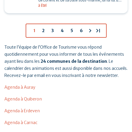
de Lorient et de sa base sous-marine, la ria fut un
à Étel
enjeu important de la seconde guerre mondiale.…
chevron_right
last_page
1
2
3
4
5
6
Toute l’équipe de l’Office de Tourisme vous répond
quotidiennement pour vous informer de tous les événements
ayant lieu dans les
24 communes de la destination
. Le
calendrier des animations est aussi disponible dans nos accueils.
Recevez-le par email en vous inscrivant à notre newsletter.
Agenda à Auray
Agenda à Quiberon
Agenda à Erdeven
Agenda à Carnac