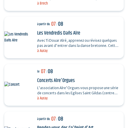
à Brech
souple. Réalisez un petit panier en rotin.…
07
08
à partir du
/
Les Vendredis Dañs Alre
Avec Ti Douar Alré, apprenez ou révisez quelques
pas avant d'entrer dans la danse bretonne. Cette
à Auray
initiation est suivie d'un fest-noz animé par un…
07
08
le
/
Concerts Alre'Orgues
L'association Alre'Orgues vous propose une série
de concerts dans les Eglises Saint Gildas (centre-
à Auray
ville) et Saint-Sauveur (Saint-Goustan) Trio Pêr…
07
08
à partir du
/