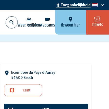
keyboard_arrow_down
accessibility_new
Toegankelijkheid
nl
wb_twilight
videocam
location_on
Tickets
Weer, getijden
Webcams
Ik woon hier
Ecomusée du Pays d'Auray
56400 Brech
Kaart