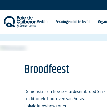
Skip
to
main
content
Verken
Ervaringen om te leven
Organ
Broodfeest
Demonstreren hoe je zuurdesembrood (en and
traditionele houtoven van Auray.
Lokale knowhow tonen.