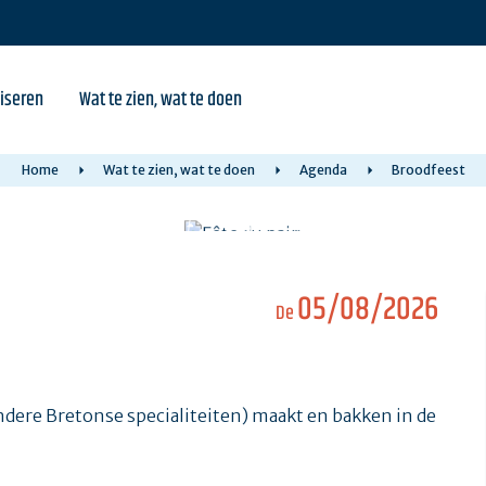
iseren
Wat te zien, wat te doen
Home
Wat te zien, wat te doen
Agenda
Broodfeest
05/08/2026
De
ere Bretonse specialiteiten) maakt en bakken in de