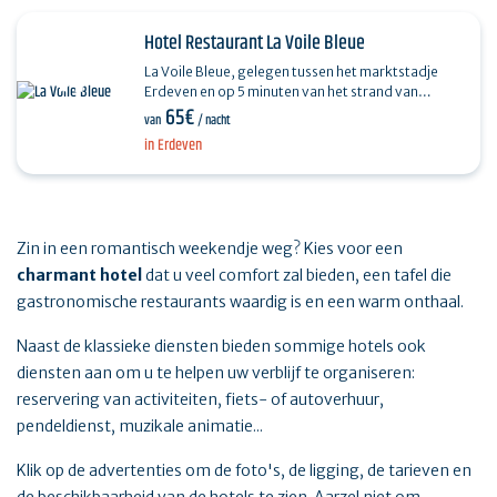
Hotel Restaurant La Voile Bleue
La Voile Bleue, gelegen tussen het marktstadje
Erdeven en op 5 minuten van het strand van
65€
Kerhillio, is het hele jaar door geopend. Het is
van
/ nacht
meer dan…
in Erdeven
Zin in een romantisch weekendje weg? Kies voor een
charmant hotel
dat u veel comfort zal bieden, een tafel die
gastronomische restaurants waardig is en een warm onthaal.
Naast de klassieke diensten bieden sommige hotels ook
diensten aan om u te helpen uw verblijf te organiseren:
reservering van activiteiten, fiets- of autoverhuur,
pendeldienst, muzikale animatie...
Klik op de advertenties om de foto's, de ligging, de tarieven en