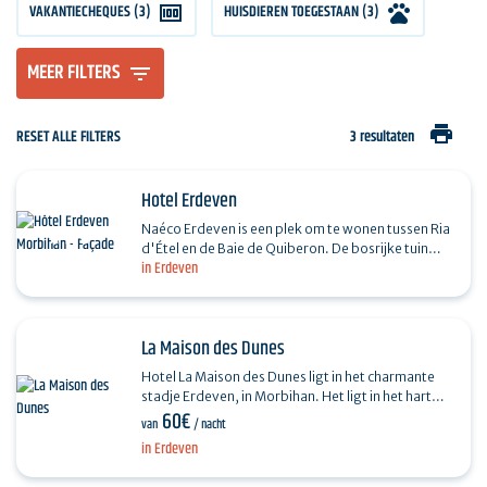
VAKANTIECHEQUES (3)
HUISDIEREN TOEGESTAAN (3)
MEER FILTERS
print
RESET ALLE FILTERS
3 resultaten
Hotel Erdeven
Naéco Erdeven is een plek om te wonen tussen Ria
d'Étel en de Baie de Quiberon. De bosrijke tuin
in Erdeven
nodigt je uit om te ontspannen en tot rust te
komen.…
La Maison des Dunes
Hotel La Maison des Dunes ligt in het charmante
stadje Erdeven, in Morbihan. Het ligt in het hart
60€
van de Ria d'Étel en biedt een unieke ervaring
van
/ nacht
aan…
in Erdeven