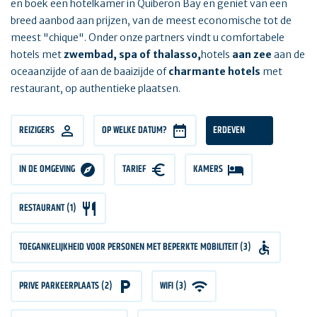
en boek een hotelkamer in Quiberon Bay en geniet van een
breed aanbod aan prijzen, van de meest economische tot de
meest "chique". Onder onze partners vindt u comfortabele
hotels met
zwembad, spa of thalasso,
hotels
aan zee
aan de
oceaanzijde of aan de baaizijde of
charmante hotels
met
restaurant, op authentieke plaatsen.
REIZIGERS
REIZIGERS
OP WELKE DATUM?
ERDEVEN
IN DE OMGEVING
TARIEF
TARIEF
KAMERS
KAMERS
RESTAURANT (1)
TOEGANKELIJKHEID VOOR PERSONEN MET BEPERKTE MOBILITEIT (3)
PRIVE PARKEERPLAATS (2)
WIFI (3)