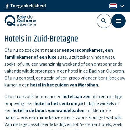
Skip
keyboard_arrow_down
accessibility_new
Toegankelijkheid
nl
to
main
content
Hotels in Zuid-Bretagne
Of u nu op zoek bent naar een
eenpersoonskamer, een
familiekamer of een luxe
suite, u zult zeker vinden wat u
zoekt, of u nu een waanzinnig weekend of een ontspannende
vakantie wilt doorbrengen in een hotel in de Baai van Quiberon.
Of u nu een stel, een gezin of een groep vrienden bent, boek uw
kamer in een
hotel in het zuiden van Morbihan
.
Of u nu op zoek bent naar een
hotel aan zee
of in een rustige
omgeving, een
hotel in het centrum,
dicht bij de winkels of
een
hotel in de buurt van wandelpaden
, midden in de
natuur... er is een ruime keuze en er is voor elk budget wat wils.
Van niet-geclassificeerde bedrijven tot 4-sterren hotels, zoek