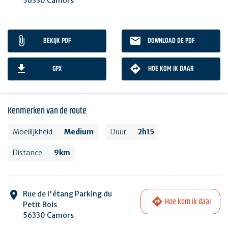
56330 Camors
BEKIJK PDF
DOWNLOAD DE PDF
GPX
HOE KOM IK DAAR
Kenmerken van de route
Moeilijkheid
Medium
Duur
2h15
Distance
9km
Rue de l'étang Parking du
Hoe kom ik daar
Petit Bois
56330 Camors